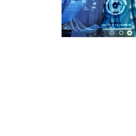
Mayo 24: Aprendizaje - eLearning
Marzo 24: Salud Mental y Autocui
Adistra
Mejores personas, mejores resul
Síguenos en LinkedIn
+56 (2) 2231 3512
+56 (2) 22
​Las Urbinas 165, of. 302, Provid