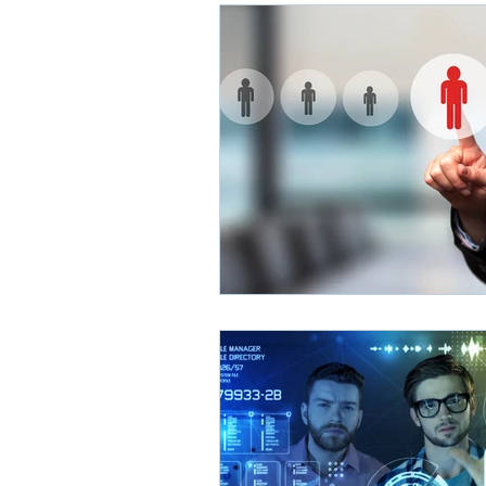
Agosto 2025: Negociación
Ju
Mayo 2025: Gestión del Tiempo
Febrero 2025: Aprendizaje
En
Diciembre 2024: Reclutamiento y 
Octubre 2024: Business Partners
Agosto 2024: Negociación
Ju