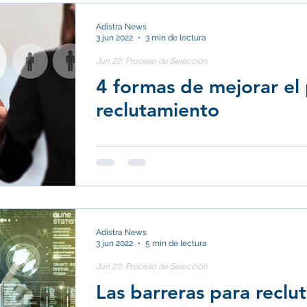
Adistra News
lio 2025: Venta
Junio 2025: La Cadena de Logística
3 jun 2022
3 min de lectura
Jun 22: Proceso de Selección
4 formas de mejorar el
Abril 2025: Liderazgo
Marzo 2025: Autocuidado
reclutamiento
ero 2025: Diversidad e Inclusión
Sel
Noviembre 2024: Compensaciones y Be
Adistra News
3 jun 2022
5 min de lectura
Septiembre 2024: Trabajo en Equipo
Jun 22: Proceso de Selección
Las barreras para reclu
lio 2024: Ventas
Junio 2024: Logística