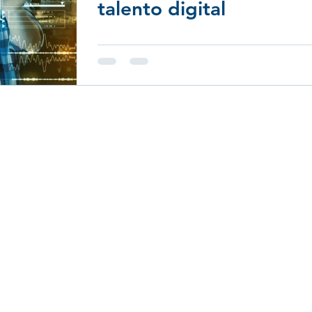
talento digital
Abril 24: Liderazgo
Febrero 24: Diversidad e Inclusión
Menú
tados
Quienes Somos
Capacitación
Consultoría
Selección
Adistra News
51 6231
Contacto
encia