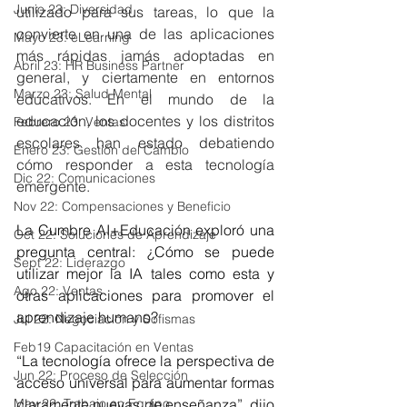
Junio 23: Diversidad
utilizado para sus tareas, lo que la 
convierte en una de las aplicaciones 
Mayo 23: eLearning
más rápidas jamás adoptadas en 
Abril 23: HR Business Partner
general, y ciertamente en entornos 
Marzo 23: Salud Mental
educativos. En el mundo de la 
educación, los docentes y los distritos 
Febrero 23: Ventas
escolares han estado debatiendo 
Enero 23: Gestión del Cambio
cómo responder a esta tecnología 
Dic 22: Comunicaciones
emergente.
Nov 22: Compensaciones y Beneficio
La Cumbre AI+Educación exploró una 
Oct 22: Soluciones de Aprendizaje
pregunta central: ¿Cómo se puede 
Sept 22: Liderazgo
utilizar mejor la IA tales como esta y 
Ago 22: Ventas
otras aplicaciones para promover el 
aprendizaje humano?
Jul 22: Negociación y Sofismas
Feb19 Capacitación en Ventas
“La tecnología ofrece la perspectiva de 
Jun 22: Proceso de Selección
acceso universal para aumentar formas 
May 22: Trabajo en Equipo
claramente nuevas de enseñanza”, dijo 