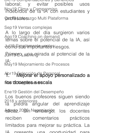
laboral; y evitar posibles usos 
Nov19 Clima y Compromiso
indebidos de la IA con estudiantes y 
profesores.
Oct19 Liderazgo Multi Plataforma
Sep19 Ventas complejas
A lo largo del día surgieron varios 
Ago19 Coaching on demand
temas sobre el potencial de la IA, así 
Jul19 Simplemente ventas
como sus importantes riesgos.
Primero, una mirada al potencial de la 
Jun19 E-Learning
IA:
May19 Mejoramiento de Procesos
Abr19 Selección de Personal
1.    Mejorar el apoyo personalizado a 
los docentes a escala
Mar19 Negociación
Ene19 Gestión del Desempeño
Los buenos profesores siguen siendo 
2018 y anteriores
la piedra angular del aprendizaje 
Agosto 2026: Negociación
eficaz. Sin embargo, los docentes 
reciben comentarios prácticos 
limitados para mejorar su práctica. La 
IA presenta una oportunidad para 