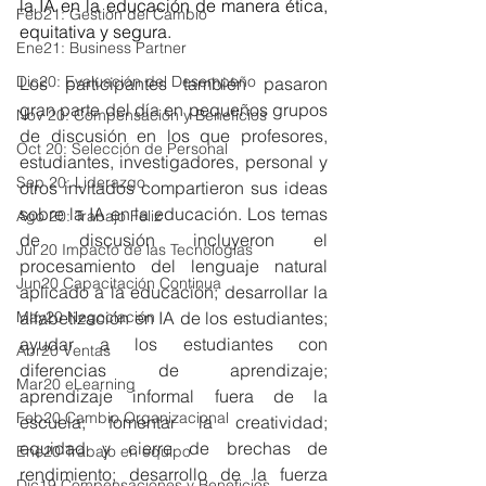
la IA en la educación de manera ética, 
Feb21: Gestión del Cambio
equitativa y segura.
Ene21: Business Partner
Dic20: Evaluación del Desempeño
Los participantes también pasaron 
gran parte del día en pequeños grupos 
Nov 20: Compensación y Beneficios
de discusión en los que profesores, 
Oct 20: Selección de Personal
estudiantes, investigadores, personal y 
Sep 20: Liderazgo
otros invitados compartieron sus ideas 
sobre la IA en la educación. Los temas 
Ago 20: Trabajo Feliz
de discusión incluyeron el 
Jul 20 Impacto de las Tecnologías
procesamiento del lenguaje natural 
Jun20 Capacitación Continua
aplicado a la educación; desarrollar la 
May20 Negociación
alfabetización en IA de los estudiantes; 
ayudar a los estudiantes con 
Abr20 Ventas
diferencias de aprendizaje; 
Mar20 eLearning
aprendizaje informal fuera de la 
Feb20 Cambio Organizacional
escuela; fomentar la creatividad; 
equidad y cierre de brechas de 
Ene20 Trabajo en equipo
rendimiento; desarrollo de la fuerza 
Dic19 Compensaciones y Beneficios