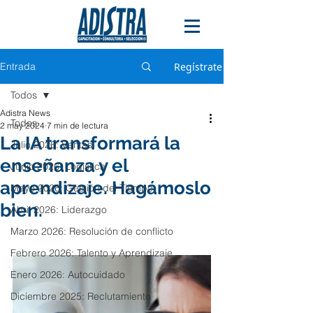
Entrada
Regístrate
Todos
Adistra News
Todos
2 may 2024
7 min de lectura
La IA transformará la
Julio 2026: Ventas
enseñanza y el
Junio 2026: Logística
aprendizaje. Hagámoslo
Mayo 2026: Gestión del Tiempo
bien.
Abril 2026: Liderazgo
Marzo 2026: Resolución de conflicto
Febrero 2026: Talento y Aprendizaje
Enero 2026: Autocuidado
Diciembre 2025: Reclutamiento