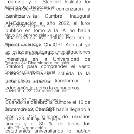
Learning y el Stanford Institute for 
Agosto 2024: Negociación
Human-Centered AI comenzaron a 
planificar la Cumbre inaugural 
Julio 2024: Ventas
AI+Educación el año 2022, el furor 
Junio 2024: Logística
público en torno a la IA no había 
Mayo 24: Aprendizaje - eLearning
alcanzado su nivel actual. Esta era la 
Abril 24: Liderazgo
época anterior a ChatGPT. Aun así, ya 
se estaban realizando investigaciones 
Marzo 24: Salud Mental y Autocui
intensivas en la Universidad de 
Febrero 24: Diversidad e Inclusión
Stanford para comprender el vasto 
Enero 24: Cambio Cultural
potencial de la IA, incluida la IA 
generativa, para transformar la 
Diciembre 23: Selección
educación tal como la conocemos.
Noviembre 23: Compensaciones
Octubre 23: Comunicaciones
Cuando se celebró la cumbre el 15 de 
febrero 2022, ChatGPT había llegado a 
Septiembre 23: Liderazgo
más de 100 millones de usuarios 
Agosto 23: Trabajo en Equipo
únicos y el 30 % de todos los 
Julio 23: Negociación
estudiantes universitarios lo habían 