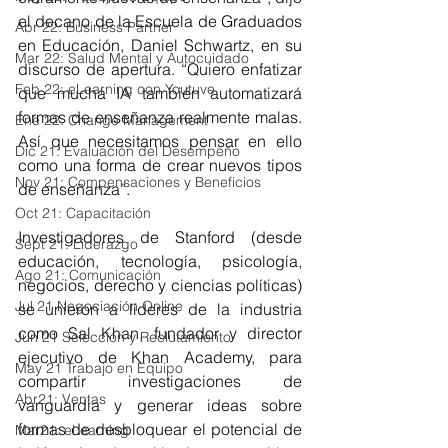
el decano de la Escuela de Graduados 
Abr 22: Business Partner
en Educación, Daniel Schwartz, en su 
Mar 22: Salud Mental y Autocuidado
discurso de apertura. “Quiero enfatizar 
Feb 22: eLearning con Youtuve
que mucha IA también automatizará 
formas de enseñanza realmente malas. 
Ene 22: Change Management
Así que necesitamos pensar en ello 
Dic 21: Evaluación del Desempeño
como una forma de crear nuevos tipos 
Nov 21: Compensaciones y Beneficios
de enseñanza”.
Oct 21: Capacitación
Investigadores de Stanford (desde 
Sept 21: Liderazgo
educación, tecnología, psicología, 
Ago 21: Comunicación
negocios, derecho y ciencias políticas) 
Jul 21 Negociación Online
se unieron a líderes de la industria 
como Sal Khan, fundador y director 
Jun 21 Selección y Reclutamiento
ejecutivo de Khan Academy, para 
May 21 Trabajo en Equipo
compartir investigaciones de 
Abr21: Ventas
vanguardia y generar ideas sobre 
formas de desbloquear el potencial de 
Mar21: eLearning