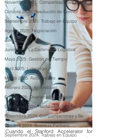
Noviembre 2025: Compensaciones
Octubre 2025: Resolución de Conflic
Septiembre 2025: Trabajo en Equipo
Agosto 2025: Negociación
Julio 2025: Venta
Junio 2025: La Cadena de Logística
Mayo 2025: Gestión del Tiempo
Abril 2025: Liderazgo
Marzo 2025: Autocuidado
Febrero 2025: Aprendizaje
Enero 2025: Diversidad e Inclusión
Diciembre 2024: Reclutamiento y Sel
Noviembre 2024: Compensaciones y Be
Octubre 2024: Business Partners
Cuando el Stanford Accelerator for 
Septiembre 2024: Trabajo en Equipo