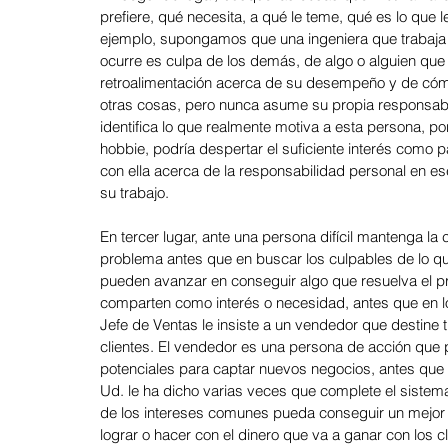
prefiere, qué necesita, a qué le teme, qué es lo que l
Agosto 2024: Negociación
Julio 2024: Ventas
Junio 
ejemplo, supongamos que una ingeniera que trabaja ba
ocurre es culpa de los demás, de algo o alguien que
retroalimentación acerca de su desempeño y de cómo
otras cosas, pero nunca asume su propia responsabil
Mayo 24: Aprendizaje - eLearning
Abril 24: Liderazgo
identifica lo que realmente motiva a esta persona, po
hobbie, podría despertar el suficiente interés como 
con ella acerca de la responsabilidad personal en es
Marzo 24: Salud Mental y Autocui
Febrero 24: Diversidad e
su trabajo.
En tercer lugar, ante una persona difícil mantenga l
problema antes que en buscar los culpables de lo q
pueden avanzar en conseguir algo que resuelva el p
comparten como interés o necesidad, antes que en lo 
Jefe de Ventas le insiste a un vendedor que destine
clientes. El vendedor es una persona de acción que pr
potenciales para captar nuevos negocios, antes que p
Ud. le ha dicho varias veces que complete el sistema p
de los intereses comunes pueda conseguir un mejor i
lograr o hacer con el dinero que va a ganar con los c