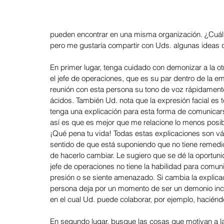
pueden encontrar en una misma organización. ¿Cuál 
Agosto 2025: Negociación
Julio 2025: Venta
Junio 2
pero me gustaría compartir con Uds. algunas ideas q
En primer lugar, tenga cuidado con demonizar a la 
el jefe de operaciones, que es su par dentro de la e
Mayo 2025: Gestión del Tiempo
Abril 2025: Liderazgo
reunión con esta persona su tono de voz rápidamente
ácidos. También Ud. nota que la expresión facial es t
tenga una explicación para esta forma de comunicar
Febrero 2025: Aprendizaje
Enero 2025: Diversidad e Inclu
así es que es mejor que me relacione lo menos posib
¡Qué pena tu vida! Todas estas explicaciones son vál
sentido de que está suponiendo que no tiene remedi
de hacerlo cambiar. Le sugiero que se dé la oportuni
Diciembre 2024: Reclutamiento y Sel
Noviembre 2024: Co
jefe de operaciones no tiene la habilidad para comu
presión o se siente amenazado. Si cambia la explicac
persona deja por un momento de ser un demonio inco
en el cual Ud. puede colaborar, por ejemplo, hacién
Octubre 2024: Business Partners
Septiembre 2024: Trabaj
En segundo lugar, busque las cosas que motivan a la