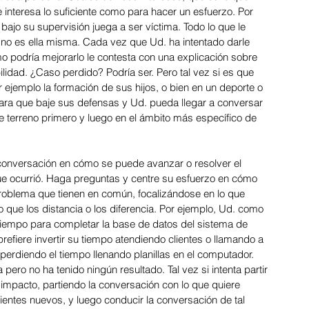
e interesa lo suficiente como para hacer un esfuerzo. Por 
2024: Logística
jo su supervisión juega a ser víctima. Todo lo que le 
 no es ella misma. Cada vez que Ud. ha intentado darle 
 podría mejorarlo le contesta con una explicación sobre 
idad. ¿Caso perdido? Podría ser. Pero tal vez si es que 
r ejemplo la formación de sus hijos, o bien en un deporte o 
para que baje sus defensas y Ud. pueda llegar a conversar 
e terreno primero y luego en el ámbito más específico de 
 Inclusión
a conversación en cómo se puede avanzar o resolver el 
ue ocurrió. Haga preguntas y centre su esfuerzo en cómo 
roblema que tienen en común, focalizándose en lo que 
que los distancia o los diferencia. Por ejemplo, Ud. como 
 tiempo para completar la base de datos del sistema de 
efiere invertir su tiempo atendiendo clientes o llamando a 
erdiendo el tiempo llenando planillas en el computador. 
ero no ha tenido ningún resultado. Tal vez si intenta partir 
mpacto, partiendo la conversación con lo que quiere 
lientes nuevos, y luego conducir la conversación de tal 