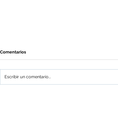
Comentarios
Coaching
Escribir un comentario...
Entrenamie
millennials
Adistra