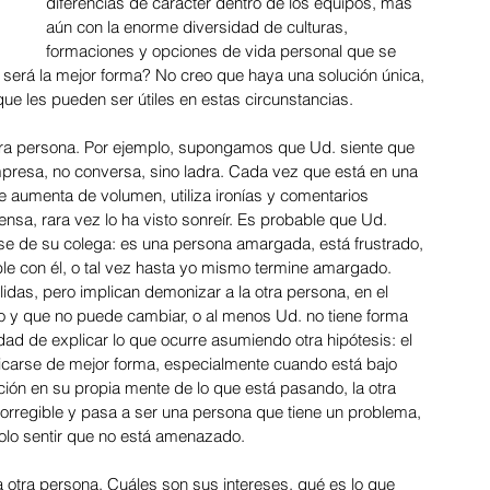
diferencias de carácter dentro de los equipos, más 
aún con la enorme diversidad de culturas, 
formaciones y opciones de vida personal que se 
será la mejor forma? No creo que haya una solución única, 
025: La Cadena de Logística
ue les pueden ser útiles en estas circunstancias.
otra persona. Por ejemplo, supongamos que Ud. siente que 
mpresa, no conversa, sino ladra. Cada vez que está en una 
Marzo 2025: Autocuidado
 aumenta de volumen, utiliza ironías y comentarios 
ensa, rara vez lo ha visto sonreír. Es probable que Ud. 
se de su colega: es una persona amargada, está frustrado, 
sión
le con él, o tal vez hasta yo mismo termine amargado. 
idas, pero implican demonizar a la otra persona, en el 
o y que no puede cambiar, o al menos Ud. no tiene forma 
dad de explicar lo que ocurre asumiendo otra hipótesis: el 
mpensaciones y Be
nicarse de mejor forma, especialmente cuando está bajo 
ión en su propia mente de lo que está pasando, la otra 
rregible y pasa a ser una persona que tiene un problema, 
dolo sentir que no está amenazado.
o en Equipo
 otra persona. Cuáles son sus intereses, qué es lo que 