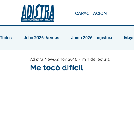
CAPACITACIÓN
Todos
Julio 2026: Ventas
Junio 2026: Logística
Mayo
Adistra News
2 nov 2015
4 min de lectura
Abril 2026: Liderazgo
Marzo 2026: Resolución de conflicto
Me tocó difícil
Febrero 2026: Talento y Aprendizaje
Enero 2026: Autocui
Diciembre 2025: Reclutamiento
Noviembre 2025: Compen
Octubre 2025: Resolución de Conflic
Septiembre 2025: Tr