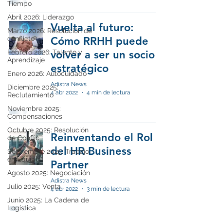
Tiempo
Abril 2026: Liderazgo
Vuelta al futuro:
Marzo 2026: Resolución de
conflicto
Cómo RRHH puede
Febrero 2026: Talento y
volver a ser un socio
Aprendizaje
estratégico
Enero 2026: Autocuidado
Adistra News
Diciembre 2025:
4 abr 2022
4 min de lectura
Reclutamiento
Noviembre 2025:
Compensaciones
Octubre 2025: Resolución
Reinventando el Rol
de Conflic
del HR Business
Septiembre 2025: Trabajo
en Equipo
Partner
Agosto 2025: Negociación
Adistra News
Julio 2025: Venta
4 abr 2022
3 min de lectura
Junio 2025: La Cadena de
Logística