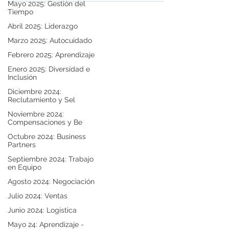
Mayo 2025: Gestión del
Tiempo
Adistra
Abril 2025: Liderazgo
Mejores personas, mejores resultados
Marzo 2025: Autocuidado
Febrero 2025: Aprendizaje
Enero 2025: Diversidad e
Síguenos en LinkedIn
Inclusión
Diciembre 2024:
+56 (2) 2231 3512
Reclutamiento y Sel
+56 (2) 2251 6231
Noviembre 2024:
​Las Urbinas 165, of. 302, Providencia
Compensaciones y Be
Santiago, Chile
Octubre 2024: Business
Partners
Menú
Septiembre 2024: Trabajo
en Equipo
Quienes Somos
Agosto 2024: Negociación
Capacitación
Julio 2024: Ventas
Consultoría
Junio 2024: Logística
Selección
Mayo 24: Aprendizaje -