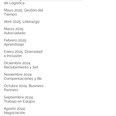
de Logística
Mayo 2025: Gestión del
Adistra
Tiempo
Mejores personas, mejores resultados
Abril 2025: Liderazgo
Marzo 2025:
Autocuidado
Síguenos en LinkedIn
Febrero 2025:
Aprendizaje
+56 (2) 2231 3512
Enero 2025: Diversidad
+56 (2) 2251 6231
e Inclusión
​Las Urbinas 165, of. 302, Providencia
Diciembre 2024:
Santiago, Chile
Reclutamiento y Sel
Noviembre 2024:
Compensaciones y Be
Menú
Octubre 2024: Business
Quienes Somos
Partners
Capacitación
Septiembre 2024:
Trabajo en Equipo
Consultoría
Agosto 2024:
Selección
Negociación