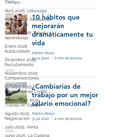
Tiempo
Abril 2026: Liderazgo
10 hábitos que
Marzo 2026: Resolución
de conflicto
mejorarán
Febrero 2026: Talento y
dramáticamente tu
Aprendizaje
vida
Enero 2026:
Autocuidado
Adistra News
31 jul 2020
6 min de lectura
Diciembre 2025:
Reclutamiento
Noviembre 2025:
Compensaciones
¿Cambiarías de
Octubre 2025:
Resolución de Conflic
trabajo por un mejor
Septiembre 2025:
salario emocional?
Trabajo en Equipo
Agosto 2025:
Adistra News
Negociación
31 jul 2020
4 min de lectura
Julio 2025: Venta
Junio 2025: La Cadena