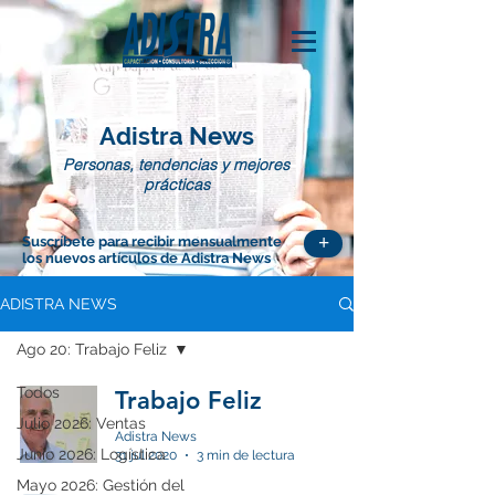
Adistra News
Personas, tendencias y mejores
prácticas
+
Suscríbete para recibir mensualmente
los nuevos artículos de Adistra News
ADISTRA NEWS
Ago 20: Trabajo Feliz
Todos
Trabajo Feliz
Julio 2026: Ventas
Adistra News
Junio 2026: Logística
31 jul 2020
3 min de lectura
Mayo 2026: Gestión del