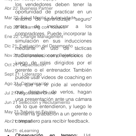
los vendedores deben tener la 
Abr 22: Business Partner
oportunidad de practicar en un 
Mar 22: Salud Mental y Autocuidado
entorno de aprendizaje "seguro" 
antes de involucrar a los 
Feb 22: eLearning con Youtuve
compradores. Puede incorporar la 
Ene 22: Change Management
simulación en sus inducciones 
Dic 21: Evaluación del Desempeño
mediante el uso de tácticas 
tradicionales, como ejercicios de 
Nov 21: Compensaciones y Beneficios
juego de roles dirigidos por el 
Oct 21: Capacitación
gerente o el entrenador. También 
Sept 21: Liderazgo
puede usar videos de coaching en 
Ago 21: Comunicación
los que se le pide al vendedor 
que, después de verlos, hagan 
Jul 21 Negociación Online
una presentación ante una cámara 
Jun 21 Selección y Reclutamiento
de lo que entendieron, y luego le 
May 21 Trabajo en Equipo
envían la grabación a un gerente o 
compañero para recibir feedback.
Abr21: Ventas
Mar21: eLearning
Observación en terreno: 
Ud. 