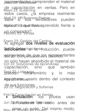
representantes comprenden el material 
Junio 23: Diversidad
de capacitación en ventas. Pero en 
Mayo 23: eLearning
estos casos, ¿la empresa realmente 
Abril 23: HR Business Partner
sabe si sus vendedores pueden 
aplicar lo que han aprendido frente a 
Marzo 23: Salud Mental
un comprador?
Febrero 23: Ventas
Enero 23: Gestión del Cambio
Al agregar 
dos niveles de evaluación 
Dic 22: Comunicaciones
adicioanles
 a la inducción, puede 
asegurarse de que los representantes 
Nov 22: Compensaciones y Beneficio
no solo hayan absorbido el material de 
Oct 22: Soluciones de Aprendizaje
capacitación, sino que también 
Sept 22: Liderazgo
puedan retransmitirlo y, lo más 
importante, usarlo dentro del contexto 
Ago 22: Ventas
de sus funciones.
Jul 22: Negociación y Sofismas
Feb19 Capacitación en Ventas
Simulación:
 los pilotos usan 
simuladores de vuelo antes de 
Jun 22: Proceso de Selección
pisar un avión. Del mismo modo, 
May 22: Trabajo en Equipo