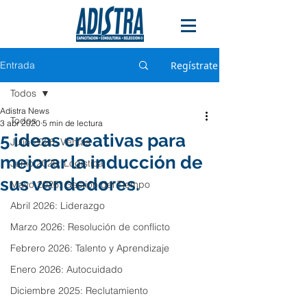
Entrada
Regístrate
Todos
Adistra News
Todos
3 abr 2020
5 min de lectura
5 ideas creativas para
Julio 2026: Ventas
mejorar la inducción de
Junio 2026: Logística
sus vendedores.
Mayo 2026: Gestión del Tiempo
Abril 2026: Liderazgo
Marzo 2026: Resolución de conflicto
Febrero 2026: Talento y Aprendizaje
Enero 2026: Autocuidado
Diciembre 2025: Reclutamiento