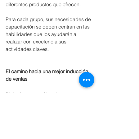
diferentes productos que ofrecen.
Para cada grupo, sus necesidades de 
capacitación se deben centran en las 
habilidades que los ayudarán a 
realizar con excelencia sus 
actividades claves.
El camino hacia una mejor inducción 
de ventas 
Si la incorporación de ventas es un 
desafío en su organización, recuerde 
que no está solo: la Asociación de 
Administración de Ventas descubrió 
que el 62 por ciento de las empresas 
creen que no son efectivas al 
incorporar sus nuevas contrataciones 