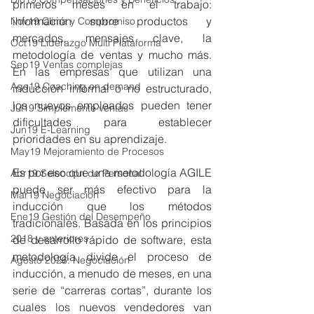
primeros meses en el trabajo: 
información sobre productos y 
Nov19 Clima y Compromiso
mercados, mensajes clave, la 
Oct19 Liderazgo Multi Plataforma
metodología de ventas y mucho más. 
Sep19 Ventas complejas
En las empresas que utilizan una 
Ago19 Coaching on demand
inducción informal o no estructurado, 
los nuevos empleados pueden tener 
Jul19 Simplemente ventas
dificultades para establecer 
Jun19 E-Learning
prioridades en su aprendizaje.
May19 Mejoramiento de Procesos
Es por eso que una metodología AGILE 
Abr19 Selección de Personal
puede ser más efectivo para la 
Mar19 Negociación
inducción que los métodos 
Ene19 Gestión del Desempeño
tradicionales. Basada en los principios 
2018 y anteriores
de desarrollo rápido de software, esta 
metodología divide el proceso de 
Agosto 2026: Negociación
inducción, a menudo de meses, en una 
serie de “carreras cortas”, durante los 
cuales los nuevos vendedores van 