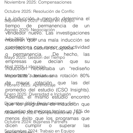
Noviembre 2025: Compensaciones
Octubre 2025: Resolución de Conflic
La inducción a menudo determina el 
Septiembre 2025: Trabajo en Equipo
tiempo de permanencia de un 
Agosto 2025: Negociación
vendedor nuevo. Las investigaciones 
Julio 2025: Venta
muestran que una mala inducción se 
correlaciona con menor productividad 
Junio 2025: La Cadena de Logística
o permanencia.  De hecho, las 
Mayo 2025: Gestión del Tiempo
empresas que decían que su 
Abril 2025: Liderazgo
inducción necesitaba un “rediseño 
importante”, tenían una rotación 80% 
Marzo 2025: Autocuidado
de mayor rotación que las del 
Febrero 2025: Aprendizaje
promedio del estudio (CSO Insights).  
Enero 2025: Diversidad e Inclusión
Además, el mismo estudio encontró 
Diciembre 2024: Reclutamiento y Sel
que los programas de inducción que 
requerían de mejoras tenían un 16% de 
Noviembre 2024: Compensaciones y Be
menos éxito que los programas que 
Octubre 2024: Business Partners
dicen cumplir o superar las 
Septiembre 2024: Trabajo en Equipo
expectativas.