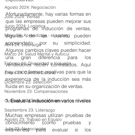
Agosto 2024: Negociación
Afortunadamente, hay varias formas en 
Julio 2024: Ventas
que las empresas pueden mejorar sus 
Junio 2024: Logística
programas de inducción de ventas, 
algunas de las cuales pueden 
Mayo 24: Aprendizaje - eLearning
sorprenderlo por su simplicidad. 
Abril 24: Liderazgo
Algunos cambios claves pueden hacer 
Marzo 24: Salud Mental y Autocui
una gran diferencia para los 
Febrero 24: Diversidad e Inclusión
vendedores recién contratados. Aquí 
hay cinco formas creativas para que la 
Enero 24: Cambio Cultural
experiencia de la inducción sea más 
Diciembre 23: Selección
fluida en su organización de ventas.
Noviembre 23: Compensaciones
1. Evalue la inducción en varios niveles
Octubre 23: Comunicaciones
Septiembre 23: Liderazgo
Muchas empresas utilizan pruebas de 
Agosto 23: Trabajo en Equipo
conocimiento (como pruebas y 
Julio 23: Negociación
exámenes) para evaluar si los 