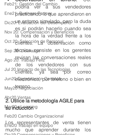
Feb21: Gestión del Cambio
podría ver a sus vendedores 
Ene21: Business Partner
practicando lo que aprendieron en 
un entorno simulado, pero la duda 
Dic20: Evaluación del Desempeño
es si podrán hacerlo cuando sea 
Nov 20: Compensación y Beneficios
la hora de la verdad frente a los 
Oct 20: Selección de Personal
clientes. La observación como 
técnica consiste en los gerentes 
Sep 20: Liderazgo
revisan las conversaciones reales 
Ago 20: Trabajo Feliz
de los vendedores con sus 
Jul 20 Impacto de las Tecnologías
clientes, ya sea por correo 
electrónico, por teléfono o bien en 
Jun20 Capacitación Continua
terreno.
May20 Negociación
Abr20 Ventas
2. Utilice la metodología AGILE para 
Mar20 eLearning
su inducción
Feb20 Cambio Organizacional
Los representantes de venta tienen 
Ene20 Trabajo en equipo
mucho que aprender durante los 
Dic19 Compensaciones y Beneficios