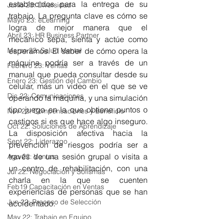
establecidos para la entrega de su 
Junio 23: Diversidad
trabajo. La pregunta clave es cómo se 
Mayo 23: eLearning
logra de mejor manera que el 
Abril 23: HR Business Partner
mecánico sepa, sienta y actúe como 
Marzo 23: Salud Mental
esperamos. El saber de cómo opera la 
máquina podría ser a través de un 
Febrero 23: Ventas
manual que pueda consultar desde su 
Enero 23: Gestión del Cambio
celular, más un video en el que se ve 
Dic 22: Comunicaciones
operando la máquina, y una simulación 
tipo juego en la que obtiene puntos o 
Nov 22: Compensaciones y Beneficio
castigos si es que hace algo inseguro. 
Oct 22: Soluciones de Aprendizaje
La disposición afectiva hacia la 
Sept 22: Liderazgo
prevención de riesgos podría ser a 
través de una sesión grupal o visita a 
Ago 22: Ventas
un centro de rehabilitación, con una 
Jul 22: Negociación y Sofismas
charla en la que se cuenten 
Feb19 Capacitación en Ventas
experiencias de personas que se han 
Jun 22: Proceso de Selección
accidentado.
May 22: Trabajo en Equipo