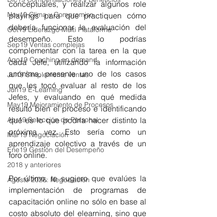
conceptuales, y realizar algunos role 
Nov19 Clima y Compromiso
playings para que practiquen cómo 
debería funcionar la evaluación del 
Oct19 Liderazgo Multi Plataforma
desempeño. Esto lo podrías 
Sep19 Ventas complejas
complementar con la tarea en la que 
Ago19 Coaching on demand
cada Jefe, utilizando la información 
anónima, presente uno de los casos 
Jul19 Simplemente ventas
que les tocó evaluar al resto de los 
Jun19 E-Learning
Jefes, y evaluando en qué medida 
May19 Mejoramiento de Procesos
resultó bien el proceso e identificando 
Abr19 Selección de Personal
qué es lo que podría hacer distinto la 
próxima vez. Esto sería como un 
Mar19 Negociación
aprendizaje colectivo a través de un 
Ene19 Gestión del Desempeño
foro online.
2018 y anteriores
Por último, te sugiero que evalúes la 
Agosto 2026: Negociación
implementación de programas de 
capacitación online no sólo en base al 
costo absoluto del elearning, sino que 