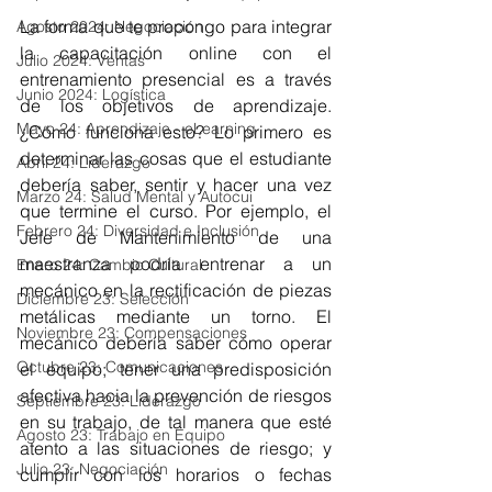
La forma que te propongo para integrar 
Agosto 2024: Negociación
la capacitación online con el 
Julio 2024: Ventas
entrenamiento presencial es a través 
Junio 2024: Logística
de los objetivos de aprendizaje. 
Mayo 24: Aprendizaje - eLearning
¿Cómo funciona esto? Lo primero es 
determinar las cosas que el estudiante 
Abril 24: Liderazgo
debería saber, sentir y hacer una vez 
Marzo 24: Salud Mental y Autocui
que termine el curso. Por ejemplo, el 
Febrero 24: Diversidad e Inclusión
Jefe de Mantenimiento de una 
maestranza podría entrenar a un 
Enero 24: Cambio Cultural
mecánico en la rectificación de piezas 
Diciembre 23: Selección
metálicas mediante un torno. El 
Noviembre 23: Compensaciones
mecánico debería saber cómo operar 
Octubre 23: Comunicaciones
el equipo; tener una predisposición 
afectiva hacia la prevención de riesgos 
Septiembre 23: Liderazgo
en su trabajo, de tal manera que esté 
Agosto 23: Trabajo en Equipo
atento a las situaciones de riesgo; y 
Julio 23: Negociación
cumplir con los horarios o fechas 