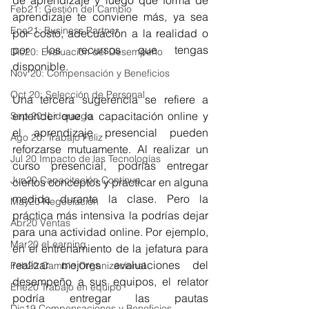
de aprendizaje y luego qué forma de 
Feb21: Gestión del Cambio
aprendizaje te conviene más, ya sea 
Ene21: Business Partner
por costo, adecuación a la realidad o 
por los recursos que tengas 
Dic20: Evaluación del Desempeño
disponible.
Nov 20: Compensación y Beneficios
Oct 20: Selección de Personal
Una tercera sugerencia se refiere a 
entender que la capacitación online y 
Sep 20: Liderazgo
el aprendizaje presencial pueden 
Ago 20: Trabajo Feliz
reforzarse mutuamente. Al realizar un 
Jul 20 Impacto de las Tecnologías
curso presencial, podrías entregar 
Jun20 Capacitación Continua
ciertos conceptos y practicar en alguna 
medida durante la clase. Pero la 
May20 Negociación
práctica más intensiva la podrías dejar 
Abr20 Ventas
para una actividad online. Por ejemplo, 
Mar20 eLearning
en el entrenamiento de la jefatura para 
realizar mejores evaluaciones del 
Feb20 Cambio Organizacional
desempeño a sus equipos, el relator 
Ene20 Trabajo en equipo
podría entregar las pautas 
Dic19 Compensaciones y Beneficios