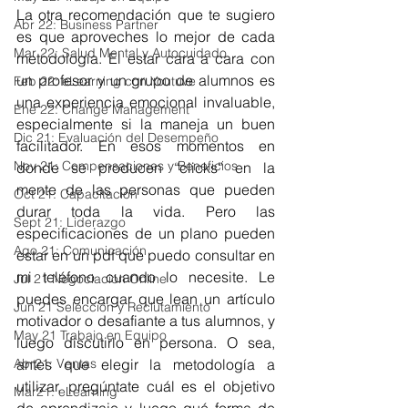
La otra recomendación que te sugiero 
Abr 22: Business Partner
es que aproveches lo mejor de cada 
Mar 22: Salud Mental y Autocuidado
metodología. El estar cara a cara con 
un profesor y un grupo de alumnos es 
Feb 22: eLearning con Youtuve
una experiencia emocional invaluable, 
Ene 22: Change Management
especialmente si la maneja un buen 
Dic 21: Evaluación del Desempeño
facilitador. En esos momentos en 
Nov 21: Compensaciones y Beneficios
donde se producen “clicks” en la 
mente de las personas que pueden 
Oct 21: Capacitación
durar toda la vida. Pero las 
Sept 21: Liderazgo
especificaciones de un plano pueden 
Ago 21: Comunicación
estar en un pdf que puedo consultar en 
mi teléfono cuando lo necesite. Le 
Jul 21 Negociación Online
puedes encargar que lean un artículo 
Jun 21 Selección y Reclutamiento
motivador o desafiante a tus alumnos, y 
May 21 Trabajo en Equipo
luego discutirlo en persona. O sea, 
Abr21: Ventas
antes que elegir la metodología a 
utilizar, pregúntate cuál es el objetivo 
Mar21: eLearning