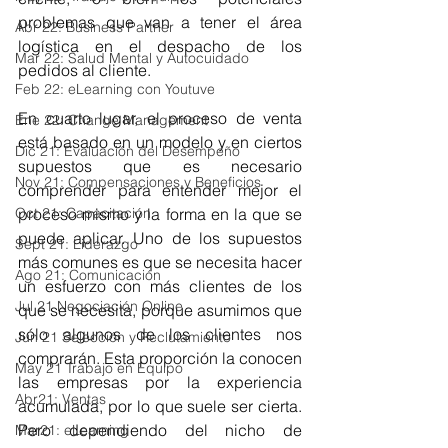
problemas que van a tener el área 
Abr 22: Business Partner
logística en el despacho de los 
Mar 22: Salud Mental y Autocuidado
pedidos al cliente.
Feb 22: eLearning con Youtuve
En cuarto lugar, el proceso de venta 
Ene 22: Change Management
está basado en un modelo y en ciertos 
Dic 21: Evaluación del Desempeño
supuestos que es necesario 
Nov 21: Compensaciones y Beneficios
comprender para entender mejor el 
Oct 21: Capacitación
proceso mismo y la forma en la que se 
puede aplicar. Uno de los supuestos 
Sept 21: Liderazgo
más comunes es que se necesita hacer 
Ago 21: Comunicación
un esfuerzo con más clientes de los 
Jul 21 Negociación Online
que se necesita, porque asumimos que 
sólo algunos de los clientes nos 
Jun 21 Selección y Reclutamiento
comprarán. Esta proporción la conocen 
May 21 Trabajo en Equipo
las empresas por la experiencia 
Abr21: Ventas
acumulada, por lo que suele ser cierta. 
Pero dependiendo del nicho de 
Mar21: eLearning