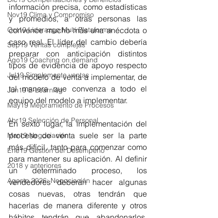
información precisa, como estadísticas 
Nov19 Clima y Compromiso
y promedios, a otras personas las 
Oct19 Liderazgo Multi Plataforma
convence mucho más una anécdota o 
caso real. El líder del cambio debería 
Sep19 Ventas complejas
preparar con anticipación distintos 
Ago19 Coaching on demand
tipos de evidencia de apoyo respecto 
Jul19 Simplemente ventas
del modelo de venta a implementar, de 
tal manera que convenza a todo el 
Jun19 E-Learning
equipo del modelo a implementar.
May19 Mejoramiento de Procesos
Abr19 Selección de Personal
En sexto lugar, la implementación del 
proceso de venta suele ser la parte 
Mar19 Negociación
más difícil, tanto para comenzar como 
Ene19 Gestión del Desempeño
para mantener su aplicación. Al definir 
2018 y anteriores
un determinado proceso, los 
Agosto 2026: Negociación
vendedores deberán hacer algunas 
cosas nuevas, otras tendrán que 
hacerlas de manera diferente y otros 
hábitos tendrán que abandonarlos. 