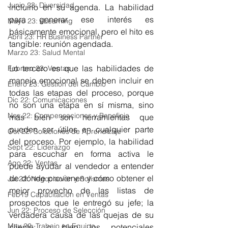
Junio 23: Diversidad
incluirlo en su agenda. La habilidad 
para generar ese interés es 
Mayo 23: eLearning
básicamente emocional, pero el hito es 
Abril 23: HR Business Partner
tangible: reunión agendada.
Marzo 23: Salud Mental
Lo tercero es que las habilidades de 
Febrero 23: Ventas
manejo emocional se deben incluir en 
Enero 23: Gestión del Cambio
todas las etapas del proceso, porque 
Dic 22: Comunicaciones
no son una etapa en sí misma, sino 
Nov 22: Compensaciones y Beneficio
más bien son herramientas que 
pueden ser útiles en cualquier parte 
Oct 22: Soluciones de Aprendizaje
del proceso. Por ejemplo, la habilidad 
Sept 22: Liderazgo
para escuchar en forma activa le 
Ago 22: Ventas
puede ayudar al vendedor a entender 
de dónde provienen y cómo obtener el 
Jul 22: Negociación y Sofismas
mejor provecho de las listas de 
Feb19 Capacitación en Ventas
prospectos que le entregó su jefe; la 
Jun 22: Proceso de Selección
verdadera causa de las quejas de su 
May 22: Trabajo en Equipo
cliente; o bien los potenciales 