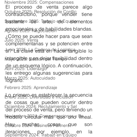
Noviembre 2025: Compensaciones
El proceso de venta parece algo 
Octubre 2025: Resolución de Conflic
contradictorio, porque vender tiene 
Septiembre 2025: Trabajo en Equipo
bastante de arte, de elementos 
emocionales y de habilidades blandas. 
Agosto 2025: Negociación
¿Cómo se puede hacer para que sean 
Julio 2025: Venta
complementarias y se potencien entre 
Junio 2025: La Cadena de Logística
sí? La clave está en hacer tangible lo 
intangible y en dejar flexibilidad dentro 
Mayo 2025: Gestión del Tiempo
de un esquema lógico. A continuación, 
Abril 2025: Liderazgo
les entrego algunas sugerencias para 
Marzo 2025: Autocuidado
lograrlo.
Febrero 2025: Aprendizaje
Lo primero es establecer la secuencia 
Enero 2025: Diversidad e Inclusión
de cosas que pueden ocurrir dentro 
Diciembre 2024: Reclutamiento y Sel
del proceso de venta, pero teniendo un 
Noviembre 2024: Compensaciones y Be
modelo circular más que uno lineal. 
Hay muchas cosas que son 
Octubre 2024: Business Partners
iteraciones, por ejemplo, en la 
Septiembre 2024: Trabajo en Equipo