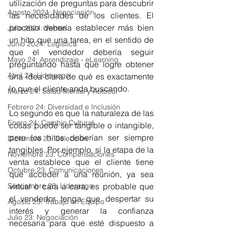
utilización de preguntas para descubrir 
Agosto 2024: Negociación
las necesidades de los clientes. El 
proceso debería establecer más bien 
Julio 2024: Ventas
un hito que una tarea, en el sentido de 
Junio 2024: Logística
que el vendedor debería seguir 
Mayo 24: Aprendizaje - eLearning
preguntando hasta que logre obtener 
Abril 24: Liderazgo
una idea clara de qué es exactamente 
lo que el cliente anda buscando.
Marzo 24: Salud Mental y Autocui
Febrero 24: Diversidad e Inclusión
Lo segundo es que la naturaleza de las 
Enero 24: Cambio Cultural
cosas puede ser tangible o intangible, 
pero los hitos deberían ser siempre 
Diciembre 23: Selección
tangibles. Por ejemplo, si la etapa de la 
Noviembre 23: Compensaciones
venta establece que el cliente tiene 
Octubre 23: Comunicaciones
que acceder a una reunión, ya sea 
Septiembre 23: Liderazgo
virtual o cara a cara, es probable que 
el vendedor tenga que despertar su 
Agosto 23: Trabajo en Equipo
interés y generar la confianza 
Julio 23: Negociación
necesaria para que esté dispuesto a 