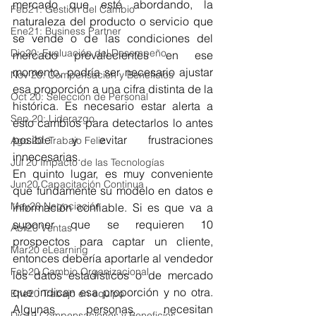
mercado que esté abordando, la 
Feb21: Gestión del Cambio
naturaleza del producto o servicio que 
Ene21: Business Partner
se vende o de las condiciones del 
Dic20: Evaluación del Desempeño
mercado prevalecientes en ese 
momento, podría ser necesario ajustar 
Nov 20: Compensación y Beneficios
esa proporción a una cifra distinta de la 
Oct 20: Selección de Personal
histórica. Es necesario estar alerta a 
Sep 20: Liderazgo
esto cambios para detectarlos lo antes 
posible y evitar frustraciones 
Ago 20: Trabajo Feliz
innecesarias.
Jul 20 Impacto de las Tecnologías
En quinto lugar, es muy conveniente 
Jun20 Capacitación Continua
que fundamente su modelo en datos e 
May20 Negociación
información confiable. Si es que va a 
suponer que se requieren 10 
Abr20 Ventas
prospectos para captar un cliente, 
Mar20 eLearning
entonces debería aportarle al vendedor 
Feb20 Cambio Organizacional
los datos estadísticos o de mercado 
que indican esa proporción y no otra. 
Ene20 Trabajo en equipo
Algunas personas necesitan 
Dic19 Compensaciones y Beneficios