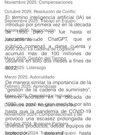
Noviembre 2025: Compensaciones
Octubre 2025: Resolución de Conflic
El término inteligencia artificial (IA) se 
Septiembre 2025: Trabajo en Equipo
introdujo por primera vez en la década 
Agosto 2025: Negociación
de 1950, pero no fue hasta el 
lanzamiento de ChatGPT, que el 
Julio 2025: Venta
público comenzó a darse cuenta y 
Junio 2025: La Cadena de Logística
acumuló más de 100 millones de 
Mayo 2025: Gestión del Tiempo
usuarios en solo dos meses a fines de 
2022,
Abril 2025: Liderazgo
Marzo 2025: Autocuidado
De manera similar, la importancia de la 
Febrero 2025: Aprendizaje
“gestión de la cadena de suministro”, 
Enero 2025: Diversidad e Inclusión
término acuñado en la década de 
1980, se pasó en gran medida por alto 
Diciembre 2024: Reclutamiento y Sel
hasta que la pandemia de COVID-19 
Noviembre 2024: Compensaciones y Be
provocó una escasez prolongada de 
Octubre 2024: Business Partners
diversos productos, desde equipos de 
protección personal hasta 
Septiembre 2024: Trabajo en Equipo