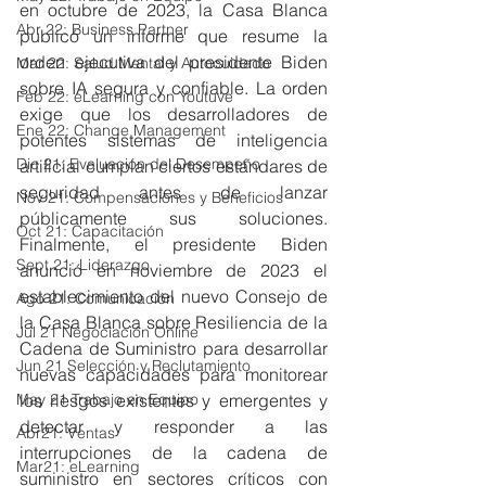
en octubre de 2023, la Casa Blanca 
Abr 22: Business Partner
publicó un informe que resume la 
orden ejecutiva del presidente Biden 
Mar 22: Salud Mental y Autocuidado
sobre IA segura y confiable. La orden 
Feb 22: eLearning con Youtuve
exige que los desarrolladores de 
Ene 22: Change Management
potentes sistemas de inteligencia 
Dic 21: Evaluación del Desempeño
artificial cumplan ciertos estándares de 
seguridad antes de lanzar 
Nov 21: Compensaciones y Beneficios
públicamente sus soluciones. 
Oct 21: Capacitación
Finalmente, el presidente Biden 
Sept 21: Liderazgo
anunció en noviembre de 2023 el 
establecimiento del nuevo Consejo de 
Ago 21: Comunicación
la Casa Blanca sobre Resiliencia de la 
Jul 21 Negociación Online
Cadena de Suministro para desarrollar 
Jun 21 Selección y Reclutamiento
nuevas capacidades para monitorear 
los riesgos existentes y emergentes y 
May 21 Trabajo en Equipo
detectar y responder a las 
Abr21: Ventas
interrupciones de la cadena de 
Mar21: eLearning
suministro en sectores críticos con 