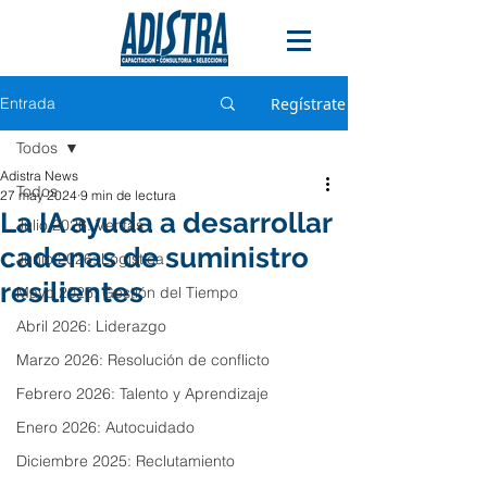
Entrada
Regístrate
Todos
Adistra News
Todos
27 may 2024
9 min de lectura
La IA ayuda a desarrollar
Julio 2026: Ventas
cadenas de suministro
Junio 2026: Logística
resilientes
Mayo 2026: Gestión del Tiempo
Abril 2026: Liderazgo
Marzo 2026: Resolución de conflicto
Febrero 2026: Talento y Aprendizaje
Enero 2026: Autocuidado
Diciembre 2025: Reclutamiento