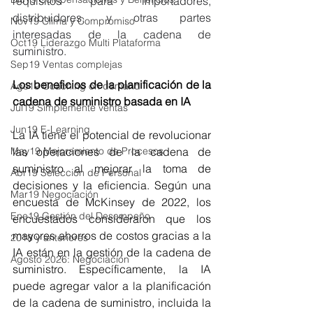
requisitos para importadores, 
distribuidores, y otras partes 
Nov19 Clima y Compromiso
interesadas de la cadena de 
Oct19 Liderazgo Multi Plataforma
suministro.
Sep19 Ventas complejas
Los beneficios de la planificación de la 
Ago19 Coaching on demand
cadena de suministro basada en IA
Jul19 Simplemente ventas
Jun19 E-Learning
La IA tiene el potencial de revolucionar 
las operaciones de la cadena de 
May19 Mejoramiento de Procesos
suministro al mejorar la toma de 
Abr19 Selección de Personal
decisiones y la eficiencia. Según una 
Mar19 Negociación
encuesta de McKinsey de 2022, los 
Ene19 Gestión del Desempeño
encuestados consideraron que los 
mayores ahorros de costos gracias a la 
2018 y anteriores
IA están en la gestión de la cadena de 
Agosto 2026: Negociación
suministro. Específicamente, la IA 
puede agregar valor a la planificación 
de la cadena de suministro, incluida la 