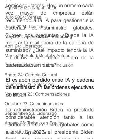
semiconductores. Hoy, un número cada 
Agosto 2024: Negociación
vez mayor de empresas están 
Julio 2024: Ventas
recurriendo a la IA para gestionar sus 
Junio 2024: Logística
cadenas de suministro globales. 
Surgen dos preguntas: ¿Puede la IA 
Mayo 24: Aprendizaje - eLearning
mejorar la resiliencia de la cadena de 
Abril 24: Liderazgo
suministro? ¿Qué impacto tendrá la IA 
Marzo 24: Salud Mental y Autocui
en el nivel de empleo dentro de la 
cadena de suministro?
Febrero 24: Diversidad e Inclusión
Enero 24: Cambio Cultural
El eslabón perdido entre IA y cadena 
Diciembre 23: Selección
de suministro en las órdenes ejecutivas 
Noviembre 23: Compensaciones
de Biden
Octubre 23: Comunicaciones
La administración Biden ha prestado 
Septiembre 23: Liderazgo
considerable atención tanto a las 
Agosto 23: Trabajo en Equipo
cadenas de suministro globales como 
a la IA. En 2023, el presidente Biden 
Julio 23: Negociación