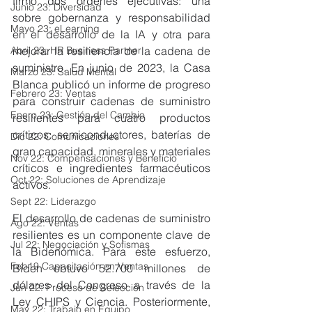
firmó dos órdenes ejecutivas: una 
Junio 23: Diversidad
sobre gobernanza y responsabilidad 
Mayo 23: eLearning
en el desarrollo de la IA y otra para 
mejorar la resiliencia de la cadena de 
Abril 23: HR Business Partner
suministro. En junio de 2023, la Casa 
Marzo 23: Salud Mental
Blanca publicó un informe de progreso 
Febrero 23: Ventas
para construir cadenas de suministro 
Enero 23: Gestión del Cambio
resilientes para cuatro productos 
críticos: semiconductores, baterías de 
Dic 22: Comunicaciones
gran capacidad, minerales y materiales 
Nov 22: Compensaciones y Beneficio
críticos e ingredientes farmacéuticos 
Oct 22: Soluciones de Aprendizaje
activos.
Sept 22: Liderazgo
El desarrollo de cadenas de suministro 
Ago 22: Ventas
resilientes es un componente clave de 
Jul 22: Negociación y Sofismas
la Bidenómica. Para este esfuerzo, 
Feb19 Capacitación en Ventas
Biden obtuvo 52.700 millones de 
dólares del Congreso a través de la 
Jun 22: Proceso de Selección
Ley CHIPS y Ciencia. Posteriormente, 
May 22: Trabajo en Equipo