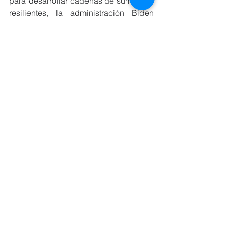
para desarrollar cadenas de suministro 
resilientes, la administración Biden 
puede coordinarse con la Unión 
Europea para mitigar diversos riesgos 
que surgen de las cadenas de 
suministro globales habilitadas por la 
IA. De manera similar a cómo Biden ha 
buscado un desarrollo responsable de 
la IA en Estados Unidos, debería 
trabajar con los reguladores europeos 
para garantizar que los datos con los 
que se capacita a los LLM se obtengan 
de manera ética y eviten violaciones de 
derechos de autor. El desarrollo 
responsable de la IA es clave para la 
estabilidad de las cadenas de 
suministro, a medida que la IA está 
cada vez más arraigada en su gestión.