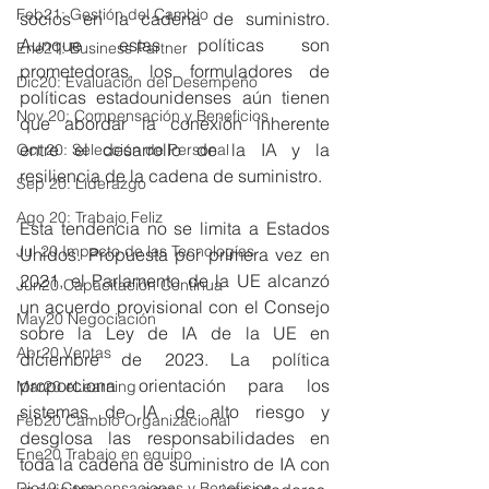
Feb21: Gestión del Cambio
socios en la cadena de suministro. 
Aunque estas políticas son 
Ene21: Business Partner
prometedoras, los formuladores de 
Dic20: Evaluación del Desempeño
políticas estadounidenses aún tienen 
Nov 20: Compensación y Beneficios
que abordar la conexión inherente 
entre el desarrollo de la IA y la 
Oct 20: Selección de Personal
resiliencia de la cadena de suministro.
Sep 20: Liderazgo
Ago 20: Trabajo Feliz
Esta tendencia no se limita a Estados 
Jul 20 Impacto de las Tecnologías
Unidos. Propuesta por primera vez en 
2021, el Parlamento de la UE alcanzó 
Jun20 Capacitación Continua
un acuerdo provisional con el Consejo 
May20 Negociación
sobre la Ley de IA de la UE en 
Abr20 Ventas
diciembre de 2023. La política 
proporciona orientación para los 
Mar20 eLearning
sistemas de IA de alto riesgo y 
Feb20 Cambio Organizacional
desglosa las responsabilidades en 
Ene20 Trabajo en equipo
toda la cadena de suministro de IA con 
Dic19 Compensaciones y Beneficios