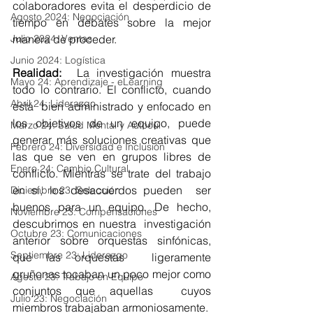
colaboradores evita el desperdicio de 
Agosto 2024: Negociación
tiempo en debates sobre la mejor 
Julio 2024: Ventas
manera de proceder.
Junio 2024: Logística
Realidad:
  La investigación muestra 
Mayo 24: Aprendizaje - eLearning
todo lo contrario. El conflicto, cuando 
Abril 24: Liderazgo
está  bien administrado y enfocado en 
los objetivos de un equipo, puede  
Marzo 24: Salud Mental y Autocui
generar más soluciones creativas que 
Febrero 24: Diversidad e Inclusión
las que se ven en grupos libres de  
Enero 24: Cambio Cultural
conflicto. Mientras se trate del trabajo 
en sí, los desacuerdos pueden  ser 
Diciembre 23: Selección
buenos para un equipo. De hecho, 
Noviembre 23: Compensaciones
descubrimos en nuestra  investigación 
Octubre 23: Comunicaciones
anterior sobre orquestas sinfónicas, 
Septiembre 23: Liderazgo
que las orquestas  ligeramente 
gruñonas tocaban un poco mejor como 
Agosto 23: Trabajo en Equipo
conjuntos que aquellas  cuyos 
Julio 23: Negociación
miembros trabajaban armoniosamente.