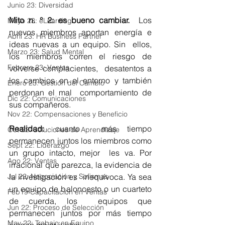
Junio 23: Diversidad
Mito n. ° 2: es bueno cambiar.
  Los 
Mayo 23: eLearning
nuevos miembros aportan energía e 
Abril 23: HR Business Partner
ideas nuevas a un equipo. Sin  ellos, 
Marzo 23: Salud Mental
los miembros corren el riesgo de 
Febrero 23: Ventas
volverse complacientes,  desatentos a 
los cambios en el entorno y también 
Enero 23: Gestión del Cambio
perdonan el mal  comportamiento de 
Dic 22: Comunicaciones
sus compañeros.
Nov 22: Compensaciones y Beneficio
Realidad: 
cuanto  más tiempo 
Oct 22: Soluciones de Aprendizaje
permanecen juntos los miembros como 
Sept 22: Liderazgo
un grupo intacto, mejor  les va. Por 
Ago 22: Ventas
irracional que parezca, la evidencia de 
Jul 22: Negociación y Sofismas
la investigación es  inequívoca. Ya sea 
un equipo de baloncesto o un cuarteto 
Feb19 Capacitación en Ventas
de cuerda, los  equipos que 
Jun 22: Proceso de Selección
permanecen juntos por más tiempo 
May 22: Trabajo en Equipo