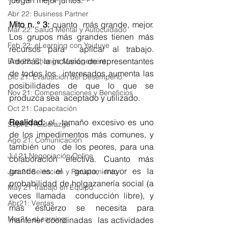
juegan mejor juntos.
Abr 22: Business Partner
Mito n. ° 3: 
cuanto  más grande, mejor. 
Mar 22: Salud Mental y Autocuidado
Los grupos más grandes tienen más 
Feb 22: eLearning con Youtuve
recursos para  aplicar al trabajo. 
Además, la inclusión de representantes 
Ene 22: Change Management
de todos los  interesados aumenta las 
Dic 21: Evaluación del Desempeño
posibilidades de que lo que se 
Nov 21: Compensaciones y Beneficios
produzca sea  aceptado y utilizado.
Oct 21: Capacitación
Realidad: 
el  tamaño excesivo es uno 
Sept 21: Liderazgo
de los impedimentos más comunes, y 
Ago 21: Comunicación
también uno  de los peores, para una 
Jul 21 Negociación Online
colaboración efectiva. Cuanto más 
grande es el  grupo, mayor es la 
Jun 21 Selección y Reclutamiento
probabilidad de holgazanería social (a 
May 21 Trabajo en Equipo
veces llamada  conducción libre), y 
Abr21: Ventas
más esfuerzo se necesita para 
Mar21: eLearning
mantener coordinadas  las actividades 