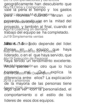
geográficamente han descubierto que 
Nov19 Clima y Compromiso
vale la pena el tiempo y  los gastos 
Oct19 Liderazgo Multi Plataforma
para reunirse cuando lanzan un 
proyecto, cuando van en la  mitad del 
Sep19 Ventas complejas
proyecto, y también al final, cuando el 
Ago19 Coaching on demand
trabajo del equipo se  ha completado.
Jul19 Simplemente ventas
Mito n. ° 5:
  Todo depende del líder. 
Jun19 E-Learning
Piense en un equipo que haya 
May19 Mejoramiento de Procesos
liderado, o en el  que haya servido, que 
Abr19 Selección de Personal
haya tenido un rendimiento excelente. 
Mar19 Negociación
Ahora piense  en otro que lo hizo 
bastante mal. ¿Qué explica la 
Ene19 Gestión del Desempeño
diferencia entre  ellos? La explicación 
2018 y anteriores
de la mayoría de las personas tiene 
Agosto 2026: Negociación
algo que ver  con la personalidad, el 
comportamiento o el estilo de los 
líderes de  esos dos equipos.