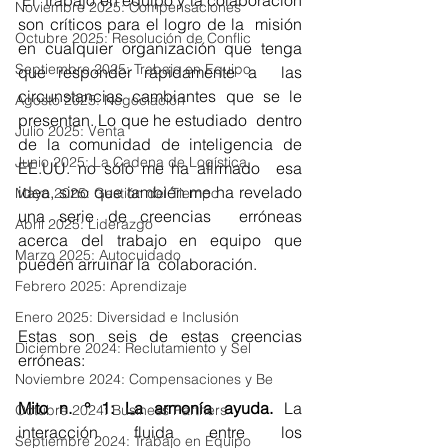
 El  trabajo en equipo y la colaboración 
Noviembre 2025: Compensaciones
son críticos para el logro de la  misión 
Octubre 2025: Resolución de Conflic
en cualquier organización que tenga 
Septiembre 2025: Trabajo en Equipo
que responder rápidamente a  las 
circunstancias cambiantes que se le 
Agosto 2025: Negociación
presentan. Lo que he estudiado  dentro 
Julio 2025: Venta
de la comunidad de inteligencia de 
Junio 2025: La Cadena de Logística
EE.UU. no sólo me ha afirmado  esa 
idea, sino que también me ha revelado 
Mayo 2025: Gestión del Tiempo
una serie de creencias  erróneas 
Abril 2025: Liderazgo
acerca del trabajo en equipo que 
Marzo 2025: Autocuidado
pueden arruinar la  colaboración.
Febrero 2025: Aprendizaje
Enero 2025: Diversidad e Inclusión
Estas son seis de estas creencias 
Diciembre 2024: Reclutamiento y Sel
erróneas:
Noviembre 2024: Compensaciones y Be
Mito n. ° 1: La armonía ayuda. 
La 
Octubre 2024: Business Partners
interacción fluida entre los 
Septiembre 2024: Trabajo en Equipo