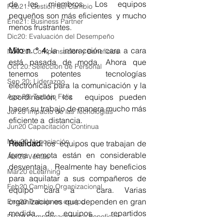
de los miembros. Los equipos 
Feb21: Gestión del Cambio
pequeños son más eficientes  y mucho 
Ene21: Business Partner
menos frustrantes.
Dic20: Evaluación del Desempeño
Mito n. ° 4: 
la  interacción cara a cara 
Nov 20: Compensación y Beneficios
está pasada de moda. Ahora que 
Oct 20: Selección de Personal
tenemos potentes  tecnologías 
Sep 20: Liderazgo
electrónicas para la comunicación y la 
Ago 20: Trabajo Feliz
coordinación, los  equipos pueden 
hacer su trabajo de manera mucho más 
Jul 20 Impacto de las Tecnologías
eficiente a  distancia.
Jun20 Capacitación Continua
May20 Negociación
Realidad: 
los  equipos que trabajan de 
forma remota están en considerable 
Abr20 Ventas
desventaja.  Realmente hay beneficios 
Mar20 eLearning
para aquilatar a sus compañeros de 
Feb20 Cambio Organizacional
equipo cara a  cara. Varias 
organizaciones que dependen en gran 
Ene20 Trabajo en equipo
medida de equipos  repartidos 
Dic19 Compensaciones y Beneficios