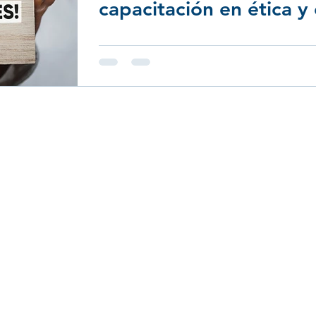
capacitación en ética y
Abril 24: Liderazgo
Febrero 24: Diversidad e Inclusión
Menú
tados
Quienes Somos
Capacitación
Consultoría
Selección
Adistra News
51 6231
Contacto
encia