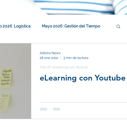
o 2026: Logística
Mayo 2026: Gestión del Tiempo
026: Resolución de conflicto
Adistra News
28 ene 2022
3 min de lectura
Feb 22: eLearning con Youtuve
je
Enero 2026: Autocuidado
eLearning con Youtube
Noviembre 2025: Compensaciones
ic
Septiembre 2025: Trabajo en Equipo