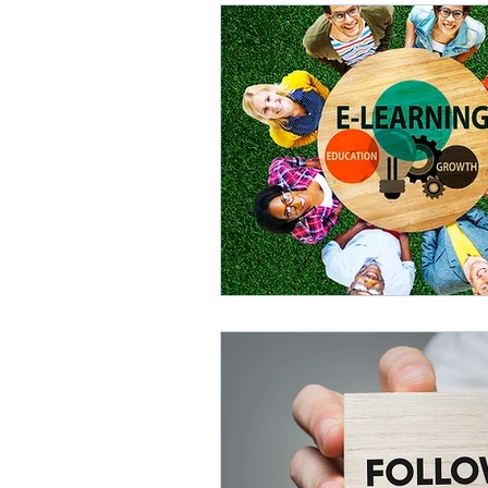
Agosto 2025: Negociación
Ju
Mayo 2025: Gestión del Tiempo
Febrero 2025: Aprendizaje
En
Diciembre 2024: Reclutamiento y 
Octubre 2024: Business Partners
Agosto 2024: Negociación
Ju