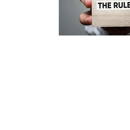
Mayo 24: Aprendizaje - eLearning
Marzo 24: Salud Mental y Autocui
Adistra
Mejores personas, mejores resul
Síguenos en LinkedIn
+56 (2) 2231 3512
+56 (2) 22
​Las Urbinas 165, of. 302, Provid