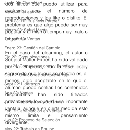
Junio 23: Diversidad
dos filtros que puedo utilizar para 
evaluarlo son el número de 
Mayo 23: eLearning
reproducciones y los like o dislike. El 
Abril 23: HR Business Partner
problema es que algo puede ser muy 
Marzo 23: Salud Mental
popular y al mismo tiempo muy malo o 
engañoso.
Febrero 23: Ventas
Enero 23: Gestión del Cambio
En el caso del elearning, el autor o 
Dic 22: Comunicaciones
Subject Matter Expert ha sido validado 
Nov 22: Compensaciones y Beneficio
por la empresa, por lo que estoy 
seguro de que lo que se plantea es, al 
Oct 22: Soluciones de Aprendizaje
menos, algo aceptable en lo que el 
Sept 22: Liderazgo
alumno puede confiar. Los contenidos 
Ago 22: Ventas
disponibles han sido filtrados 
previamente, lo que rd una importante 
Jul 22: Negociación y Sofismas
ventaja, aunque en cierta medida esto 
Feb19 Capacitación en Ventas
mismo limita el pensamiento 
Jun 22: Proceso de Selección
divergente.
May 22: Trabajo en Equipo