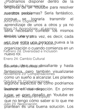
¿Podríamos disponer dentro de la 
Agosto 2024: Negociación
empresa de un Youtube para resolver 
nuestros problemas? Sería fantástico, 
Julio 2024: Ventas
porque se lograría transmitir el 
Junio 2024: Logística
aprendizaje de unos a otros y ya no 
Mayo 24: Aprendizaje - eLearning
sería necesario cometer los mismos 
Abril 24: Liderazgo
errores una y otra vez, es decir, cada 
vez que entra una persona nueva a la 
Marzo 24: Salud Mental y Autocui
organización o cuando comienza en un 
Febrero 24: Diversidad e Inclusión
nuevo rol.
Enero 24: Cambio Cultural
Es una idea muy desafiante y hasta 
Diciembre 23: Selección
fantasiosa, pero también visualizarse 
Noviembre 23: Compensaciones
como un sueño a alcanzar. Les planteo 
Octubre 23: Comunicaciones
algunos aspectos de cómo podríamos 
avanzar en esa dirección. En primer 
Septiembre 23: Liderazgo
lugar, un gran desafío en Youtube es 
Agosto 23: Trabajo en Equipo
que no tengo cómo saber si lo que me 
Julio 23: Negociación
plantean es una buena solución. Los 