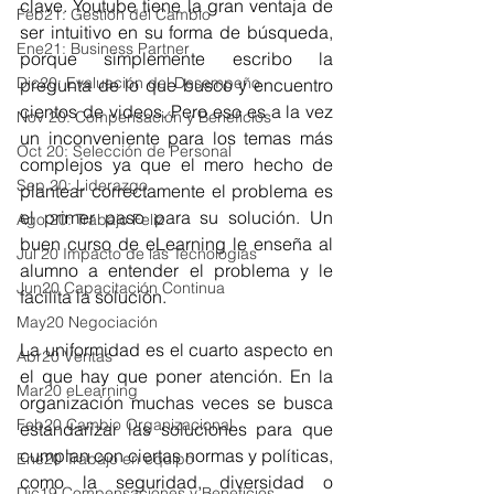
clave. Youtube tiene la gran ventaja de 
Feb21: Gestión del Cambio
ser intuitivo en su forma de búsqueda, 
Ene21: Business Partner
porque simplemente escribo la 
Dic20: Evaluación del Desempeño
pregunta de lo que busco y encuentro 
cientos de videos. Pero eso es a la vez 
Nov 20: Compensación y Beneficios
un inconveniente para los temas más 
Oct 20: Selección de Personal
complejos ya que el mero hecho de 
Sep 20: Liderazgo
plantear correctamente el problema es 
el primer paso para su solución. Un 
Ago 20: Trabajo Feliz
buen curso de eLearning le enseña al 
Jul 20 Impacto de las Tecnologías
alumno a entender el problema y le 
Jun20 Capacitación Continua
facilita la solución.
May20 Negociación
La uniformidad es el cuarto aspecto en 
Abr20 Ventas
el que hay que poner atención. En la 
Mar20 eLearning
organización muchas veces se busca 
Feb20 Cambio Organizacional
estandarizar las soluciones para que 
cumplan con ciertas normas y políticas, 
Ene20 Trabajo en equipo
como la seguridad, diversidad o 
Dic19 Compensaciones y Beneficios