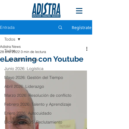
Entrada
Regístrate
Todos
Adistra News
Todos
28 ene 2022
3 min de lectura
eLearning con Youtube
Julio 2026: Ventas
Junio 2026: Logística
Mayo 2026: Gestión del Tiempo
Abril 2026: Liderazgo
Marzo 2026: Resolución de conflicto
Febrero 2026: Talento y Aprendizaje
Enero 2026: Autocuidado
Diciembre 2025: Reclutamiento