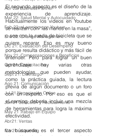
El segundo aspecto es el diseño de la 
Abr 22: Business Partner
experiencia de aprendizaje. 
Mar 22: Salud Mental y Autocuidado
Habitualmente los videos en Youtube 
Feb 22: eLearning con Youtuve
se realizan con “las manos en la masa”, 
o sea con la rueda de bicicleta que se 
Ene 22: Change Management
quiere reparar. Eso es muy bueno 
Dic 21: Evaluación del Desempeño
porque resulta didáctico y más fácil de 
Nov 21: Compensaciones y Beneficios
entender. Pero para lograr un buen 
aprendizaje hay varias otras 
Oct 21: Capacitación
metodologías que pueden ayudar, 
Sept 21: Liderazgo
como la práctica guiada, la lectura 
Ago 21: Comunicación
previa de algún documento o un foro 
Jul 21 Negociación Online
con un experto. Por eso es que el 
eLearning debería incluir una mezcla 
Jun 21 Selección y Reclutamiento
de herramientas para logra la máxima 
May 21 Trabajo en Equipo
efectividad.
Abr21: Ventas
La búsqueda es el tercer aspecto 
Mar21: eLearning