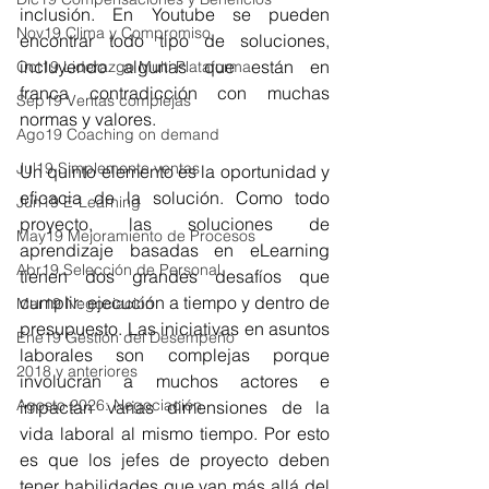
inclusión. En Youtube se pueden 
Nov19 Clima y Compromiso
encontrar todo tipo de soluciones, 
incluyendo algunas que están en 
Oct19 Liderazgo Multi Plataforma
franca contradicción con muchas 
Sep19 Ventas complejas
normas y valores.
Ago19 Coaching on demand
Jul19 Simplemente ventas
Un quinto elemento es la oportunidad y 
eficacia de la solución. Como todo 
Jun19 E-Learning
proyecto, las soluciones de 
May19 Mejoramiento de Procesos
aprendizaje basadas en eLearning 
Abr19 Selección de Personal
tienen dos grandes desafíos que 
cumplir: ejecución a tiempo y dentro de 
Mar19 Negociación
presupuesto. Las iniciativas en asuntos 
Ene19 Gestión del Desempeño
laborales son complejas porque 
2018 y anteriores
involucran a muchos actores e 
Agosto 2026: Negociación
impactan varias dimensiones de la 
vida laboral al mismo tiempo. Por esto 
es que los jefes de proyecto deben 
tener habilidades que van más allá del 