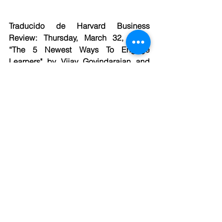
Traducido de Harvard Business 
Review: Thursday, March 32, 2020. 
“The 5 Newest Ways To Engage 
Learners" by Viiay Govindarajan and 
Glen Vondrick
Febrero 2026: Talento y Aprendizaje
Ver todo
Entradas recientes