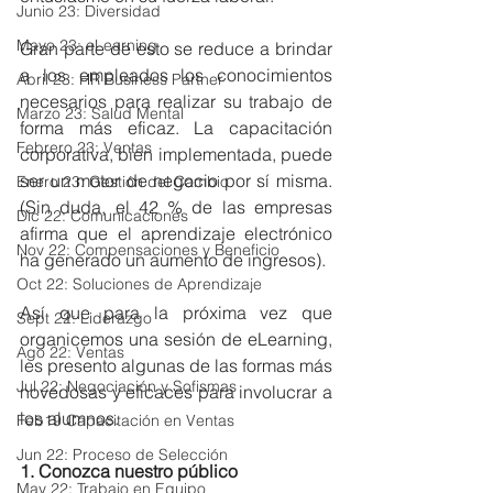
Junio 23: Diversidad
Mayo 23: eLearning
Gran parte de esto se reduce a brindar 
a los empleados los conocimientos 
Abril 23: HR Business Partner
necesarios para realizar su trabajo de 
Marzo 23: Salud Mental
forma más eficaz. La capacitación 
Febrero 23: Ventas
corporativa, bien implementada, puede 
ser un motor de negocio por sí misma. 
Enero 23: Gestión del Cambio
(Sin duda, el 42 % de las empresas 
Dic 22: Comunicaciones
afirma que el aprendizaje electrónico 
Nov 22: Compensaciones y Beneficio
ha generado un aumento de ingresos).
Oct 22: Soluciones de Aprendizaje
Así que para la próxima vez que 
Sept 22: Liderazgo
organicemos una sesión de eLearning, 
Ago 22: Ventas
les presento algunas de las formas más 
Jul 22: Negociación y Sofismas
novedosas y eficaces para involucrar a 
los alumnos.
Feb19 Capacitación en Ventas
Jun 22: Proceso de Selección
1. Conozca nuestro público
May 22: Trabajo en Equipo