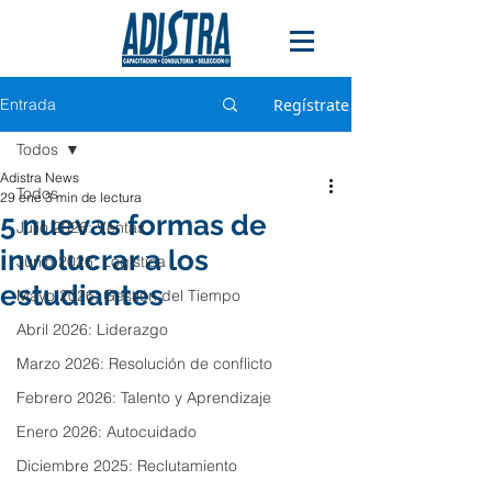
Entrada
Regístrate
Todos
Adistra News
Todos
29 ene
3 min de lectura
5 nuevas formas de
Julio 2026: Ventas
involucrar a los
Junio 2026: Logística
estudiantes
Mayo 2026: Gestión del Tiempo
Abril 2026: Liderazgo
Marzo 2026: Resolución de conflicto
Febrero 2026: Talento y Aprendizaje
Enero 2026: Autocuidado
Diciembre 2025: Reclutamiento