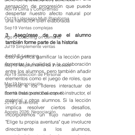
sensación de progresión que puede 
Nov19 Clima y Compromiso
despertar nuestro afecto natural por 
Oct19 Liderazgo Multi Plataforma
una narración bien elaborada
Sep19 Ventas complejas
3. Asegúrese de que el alumno 
Ago19 Coaching on demand
también forme parte de la historia
Jul19 Simplemente ventas
Jun19 E-Learning
Esto significa gamificar la lección para 
fomentar la rivalidad y la colaboración 
May19 Mejoramiento de Procesos
entre los alumnos, pero también añadir 
Abr19 Selección de Personal
elementos como el juego de roles, que 
Mar19 Negociación
permite a los líderes interactuar de 
forma más personal con el instructor, el 
Ene19 Gestión del Desempeño
material y otros alumnos. Si la lección 
2018 y anteriores
implica resolver ciertos desafíos, 
Agosto 2026: Negociación
incorporemos un flujo narrativo de 
"Elige tu propia aventura" que involucre 
directamente a los alumnos, 