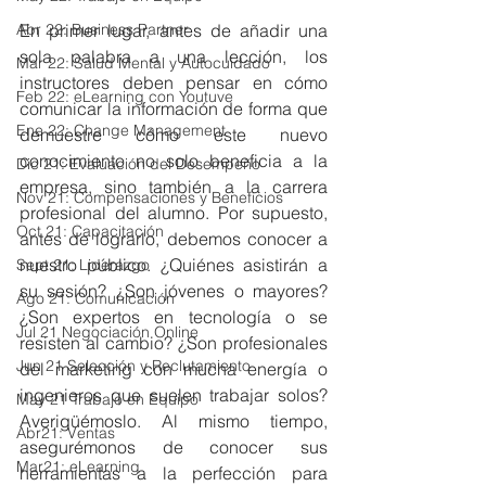
En primer lugar, antes de añadir una 
Abr 22: Business Partner
sola palabra a una lección, los 
Mar 22: Salud Mental y Autocuidado
instructores deben pensar en cómo 
Feb 22: eLearning con Youtuve
comunicar la información de forma que 
Ene 22: Change Management
demuestre cómo este nuevo 
conocimiento no solo beneficia a la 
Dic 21: Evaluación del Desempeño
empresa, sino también a la carrera 
Nov 21: Compensaciones y Beneficios
profesional del alumno. Por supuesto, 
Oct 21: Capacitación
antes de lograrlo, debemos conocer a 
nuestro público. ¿Quiénes asistirán a 
Sept 21: Liderazgo
su sesión? ¿Son jóvenes o mayores? 
Ago 21: Comunicación
¿Son expertos en tecnología o se 
Jul 21 Negociación Online
resisten al cambio? ¿Son profesionales 
Jun 21 Selección y Reclutamiento
del marketing con mucha energía o 
ingenieros que suelen trabajar solos? 
May 21 Trabajo en Equipo
Averigüémoslo. Al mismo tiempo, 
Abr21: Ventas
asegurémonos de conocer sus 
Mar21: eLearning
herramientas a la perfección para 