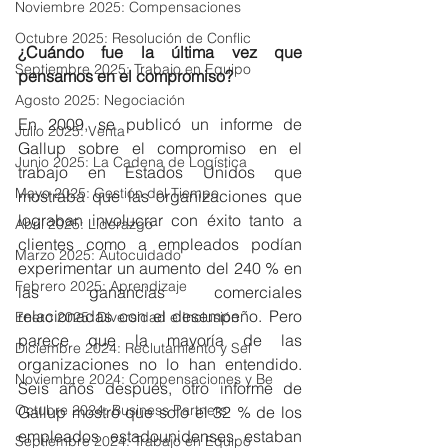
Noviembre 2025: Compensaciones
Octubre 2025: Resolución de Conflic
¿Cuándo fue la última vez que 
Septiembre 2025: Trabajo en Equipo
pensamos en el compromiso? 
Agosto 2025: Negociación
En 2009, se publicó un informe de 
Julio 2025: Venta
Gallup sobre el compromiso en el 
Junio 2025: La Cadena de Logística
trabajo en Estados Unidos que 
Mayo 2025: Gestión del Tiempo
mostraba que las organizaciones que 
lograban involucrar con éxito tanto a 
Abril 2025: Liderazgo
clientes como a empleados podían 
Marzo 2025: Autocuidado
experimentar un aumento del 240 % en 
Febrero 2025: Aprendizaje
las ganancias comerciales 
relacionadas con el desempeño. Pero 
Enero 2025: Diversidad e Inclusión
parece que la mayoría de las 
Diciembre 2024: Reclutamiento y Sel
organizaciones no lo han entendido. 
Noviembre 2024: Compensaciones y Be
Seis años después, otro informe de 
Octubre 2024: Business Partners
Gallup mostró que solo el 32 % de los 
empleados estadounidenses estaban 
Septiembre 2024: Trabajo en Equipo