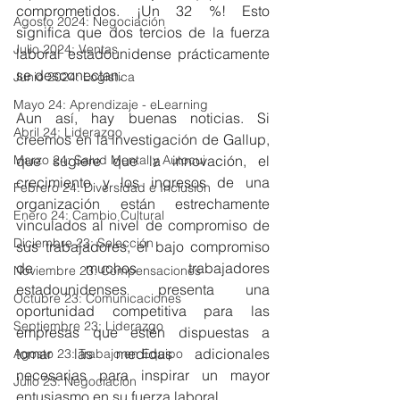
comprometidos. ¡Un 32 %! Esto 
Agosto 2024: Negociación
significa que dos tercios de la fuerza 
Julio 2024: Ventas
laboral estadounidense prácticamente 
se desconectan.
Junio 2024: Logística
Mayo 24: Aprendizaje - eLearning
Aun así, hay buenas noticias. Si 
Abril 24: Liderazgo
creemos en la investigación de Gallup, 
que sugiere que la innovación, el 
Marzo 24: Salud Mental y Autocui
crecimiento y los ingresos de una 
Febrero 24: Diversidad e Inclusión
organización están estrechamente 
Enero 24: Cambio Cultural
vinculados al nivel de compromiso de 
Diciembre 23: Selección
sus trabajadores, el bajo compromiso 
de muchos trabajadores 
Noviembre 23: Compensaciones
estadounidenses presenta una 
Octubre 23: Comunicaciones
oportunidad competitiva para las 
Septiembre 23: Liderazgo
empresas que estén dispuestas a 
tomar las medidas adicionales 
Agosto 23: Trabajo en Equipo
necesarias para inspirar un mayor 
Julio 23: Negociación
entusiasmo en su fuerza laboral.