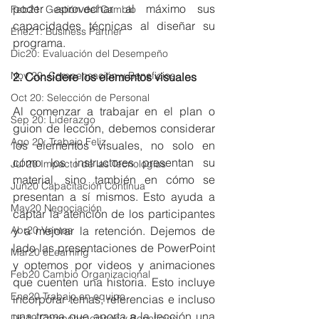
poder aprovechar al máximo sus 
Feb21: Gestión del Cambio
capacidades técnicas al diseñar su 
Ene21: Business Partner
programa.
Dic20: Evaluación del Desempeño
Nov 20: Compensación y Beneficios
2. Considere los elementos visuales
Oct 20: Selección de Personal
Al comenzar a trabajar en el plan o 
Sep 20: Liderazgo
guion de lección, debemos considerar 
Ago 20: Trabajo Feliz
los elementos visuales, no solo en 
cómo los instructores presentan su 
Jul 20 Impacto de las Tecnologías
material, sino también en cómo se 
Jun20 Capacitación Continua
presentan a sí mismos. Esto ayuda a 
May20 Negociación
captar la atención de los participantes 
y a mejorar la retención. Dejemos de 
Abr20 Ventas
lado las presentaciones de PowerPoint 
Mar20 eLearning
y optemos por videos y animaciones 
Feb20 Cambio Organizacional
que cuenten una historia. Esto incluye 
Ene20 Trabajo en equipo
incorporar temas, referencias e incluso 
una trama que aporta a la lección una 
Dic19 Compensaciones y Beneficios