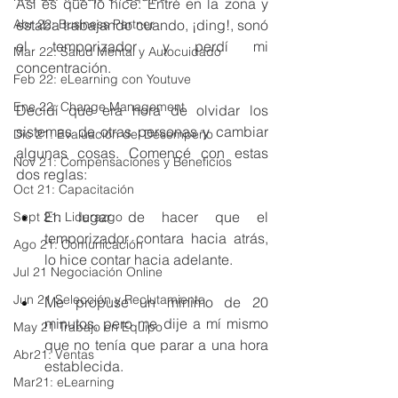
Así es que lo hice. Entré en la zona y 
Abr 22: Business Partner
estaba trabajando cuando, ¡ding!, sonó 
el temporizador y perdí mi 
Mar 22: Salud Mental y Autocuidado
concentración.
Feb 22: eLearning con Youtuve
Ene 22: Change Management
Decidí que era hora de olvidar los 
sistemas de otras personas y cambiar 
Dic 21: Evaluación del Desempeño
algunas cosas. Comencé con estas 
Nov 21: Compensaciones y Beneficios
dos reglas:
Oct 21: Capacitación
En lugar de hacer que el 
Sept 21: Liderazgo
temporizador contara hacia atrás, 
Ago 21: Comunicación
lo hice contar hacia adelante.
Jul 21 Negociación Online
Jun 21 Selección y Reclutamiento
Me propuse un mínimo de 20 
minutos, pero me dije a mí mismo 
May 21 Trabajo en Equipo
que no tenía que parar a una hora 
Abr21: Ventas
establecida.
Mar21: eLearning