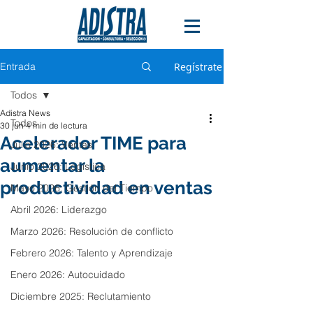
Entrada
Regístrate
Todos
Adistra News
Todos
30 jun
4 min de lectura
Acelerador TIME para
Julio 2026: Ventas
aumentar la
Junio 2026: Logística
productividad en ventas
Mayo 2026: Gestión del Tiempo
Abril 2026: Liderazgo
Marzo 2026: Resolución de conflicto
Febrero 2026: Talento y Aprendizaje
Enero 2026: Autocuidado
Diciembre 2025: Reclutamiento