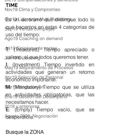
TIME
Nov19 Clima y Compromiso
Oct19 Liderazgo Multi Plataforma
Es un acrónimo que distingue todo lo 
que hacemos en estas 4 categorías de 
Sep19 Ventas complejas
uso del tiempo:
Ago19 Coaching on demand
Jul19 Simplemente ventas
T
: (Treasured) Tiempo apreciado o 
valioso, el que todos queremos tener.
Jun19 E-Learning
I
: (Investment) Tiempo invertido en 
May19 Mejoramiento de Procesos
actividades que generan un retorno 
Abr19 Selección de Personal
económico importante.
M
: (Mandatory) Tiempo que se utiliza 
Mar19 Negociación
en actividades obligatorias, que las 
Ene19 Gestión del Desempeño
necesitamos hacer.
2018 y anteriores
E
: (Empty) Tiempo vacío, que se 
Agosto 2026: Negociación
desperdicia.
Busque la ZONA