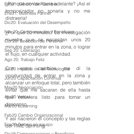
¿Por qué contar hacia adelante? ¡Así el 
Feb21: Gestión del Cambio
temporizador no sonaría y no me 
Ene21: Business Partner
distraería! 
Dic20: Evaluación del Desempeño
Nov 20: Compensación y Beneficios
¿Por qué 20 minutos? La investigación 
muestra que se necesitan unos 20 
Oct 20: Selección de Personal
minutos para entrar en la zona, o lograr 
Sep 20: Liderazgo
el flujo, en cualquier actividad.
Ago 20: Trabajo Feliz
Con estos cambios, me di la 
Jul 20 Impacto de las Tecnologías
oportunidad de entrar en la zona y 
Jun20 Capacitación Continua
alcanzar un enfoque total, pero también 
May20 Negociación
evitar que me sacaran de ella hasta 
Abr20 Ventas
que estuviera listo para tomar un 
descanso. 
Mar20 eLearning
Feb20 Cambio Organizacional
Y así nacieron el concepto y las reglas 
Ene20 Trabajo en equipo
del TIME Sprinting.
Dic19 Compensaciones y Beneficios