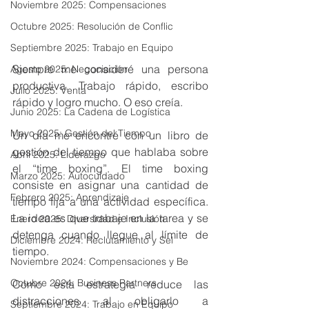
Noviembre 2025: Compensaciones
Octubre 2025: Resolución de Conflic
Septiembre 2025: Trabajo en Equipo
Siempre me consideré una persona 
Agosto 2025: Negociación
productiva. Trabajo rápido, escribo 
Julio 2025: Venta
rápido y logro mucho. O eso creía.
Junio 2025: La Cadena de Logística
Mayo 2025: Gestión del Tiempo
Un día me encontré con un libro de 
gestión del tiempo que hablaba sobre 
Abril 2025: Liderazgo
el “time boxing”. El time boxing 
Marzo 2025: Autocuidado
consiste en asignar una cantidad de 
Febrero 2025: Aprendizaje
tiempo fija a una actividad específica. 
La idea es que trabaje en la tarea y se 
Enero 2025: Diversidad e Inclusión
detenga cuando llegue al límite de 
Diciembre 2024: Reclutamiento y Sel
tiempo.
Noviembre 2024: Compensaciones y Be
Octubre 2024: Business Partners
Como esta estrategia reduce las 
distracciones al obligarlo a 
Septiembre 2024: Trabajo en Equipo