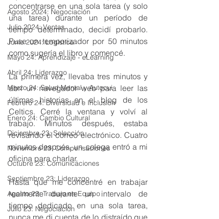
concentrarse en una sola tarea (y solo 
Agosto 2024: Negociación
una tarea) durante un período de 
Julio 2024: Ventas
tiempo determinado, decidí probarlo. 
Puse un temporizador por 50 minutos 
Junio 2024: Logística
como sugería el libro y comencé.
Mayo 24: Aprendizaje - eLearning
Abril 24: Liderazgo
La primera vez, llevaba tres minutos y 
Marzo 24: Salud Mental y Autocui
abrí un navegador web para leer las 
últimas historias en el blog de los 
Febrero 24: Diversidad e Inclusión
Celtics. Cerré la ventana y volví al 
Enero 24: Cambio Cultural
trabajo. Minutos después, estaba 
Diciembre 23: Selección
revisando el correo electrónico. Cuatro 
minutos después, un colega entró a mi 
Noviembre 23: Compensaciones
oficina para charlar.
Octubre 23: Comunicaciones
Septiembre 23: Liderazgo
Hasta que me concentré en trabajar 
realmente durante un intervalo de 
Agosto 23: Trabajo en Equipo
tiempo dedicado en una sola tarea, 
Julio 23: Negociación
nunca me di cuenta de lo distraído que 