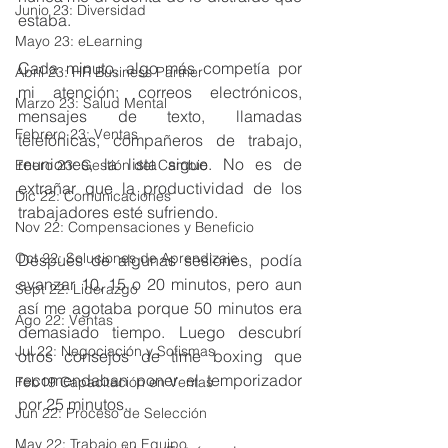
Junio 23: Diversidad
estaba.
Mayo 23: eLearning
Cada minuto, algo más competía por 
Abril 23: HR Business Partner
mi atención: correos electrónicos, 
Marzo 23: Salud Mental
mensajes de texto, llamadas 
Febrero 23: Ventas
telefónicas, compañeros de trabajo, 
reuniones, la lista sigue. No es de 
Enero 23: Gestión del Cambio
extrañar que la productividad de los 
Dic 22: Comunicaciones
trabajadores esté sufriendo.
Nov 22: Compensaciones y Beneficio
Oct 22: Soluciones de Aprendizaje
Después de algunas sesiones, podía 
avanzar 10, 15 o 20 minutos, pero aun 
Sept 22: Liderazgo
así me agotaba porque 50 minutos era 
Ago 22: Ventas
demasiado tiempo. Luego descubrí 
Jul 22: Negociación y Sofismas
otros consejos de time boxing que 
recomendaban poner el temporizador 
Feb19 Capacitación en Ventas
por 25 minutos.
Jun 22: Proceso de Selección
May 22: Trabajo en Equipo