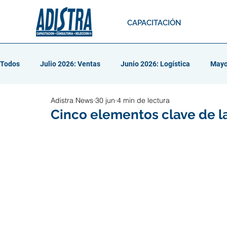
CAPACITACIÓN
Todos
Julio 2026: Ventas
Junio 2026: Logística
Mayo
Adistra News
30 jun
4 min de lectura
Abril 2026: Liderazgo
Marzo 2026: Resolución de conflicto
Cinco elementos clave de l
Febrero 2026: Talento y Aprendizaje
Enero 2026: Autocui
Diciembre 2025: Reclutamiento
Noviembre 2025: Compen
Octubre 2025: Resolución de Conflic
Septiembre 2025: Tr