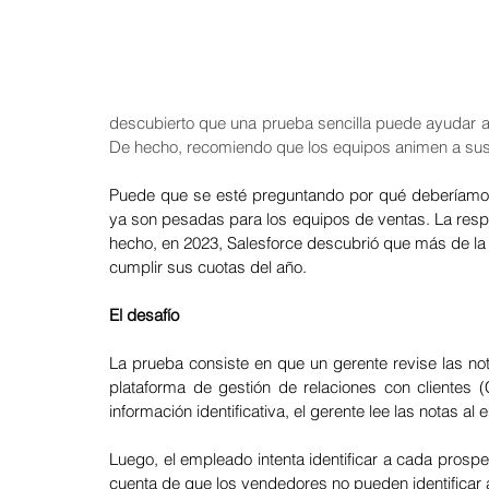
Agosto 2025: Negociación
Julio 2025: Venta
Junio 2
descubierto que una prueba sencilla puede ayudar a 
De hecho, recomiendo que los equipos animen a sus 
Mayo 2025: Gestión del Tiempo
Abril 2025: Liderazgo
Puede que se esté preguntando por qué deberíamo
ya son pesadas para los equipos de ventas. La res
hecho, en 2023, Salesforce descubrió que más de la
Febrero 2025: Aprendizaje
Enero 2025: Diversidad e Inclu
cumplir sus cuotas del año.
El desafío
Diciembre 2024: Reclutamiento y Sel
Noviembre 2024: Co
La prueba consiste en que un gerente revise las no
plataforma de gestión de relaciones con clientes 
información identificativa, el gerente lee las notas al
Octubre 2024: Business Partners
Septiembre 2024: Trabaj
Luego, el empleado intenta identificar a cada pros
cuenta de que los vendedores no pueden identificar 