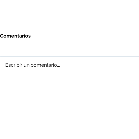
Comentarios
Escribir un comentario...
El vendedor disciplinado
Acelerador
aumentar l
en ventas
Adistra
Mejores personas, mejores resul