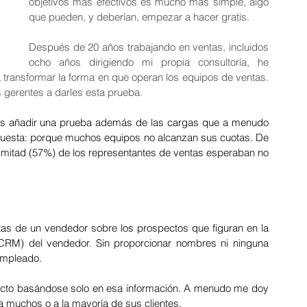
objetivos más efectivos es mucho más simple, algo 
que pueden, y deberían, empezar a hacer gratis.
Después de 20 años trabajando en ventas, incluidos 
025: La Cadena de Logística
ocho años dirigiendo mi propia consultoría, he 
transformar la forma en que operan los equipos de ventas. 
gerentes a darles esta prueba.
Marzo 2025: Autocuidado
s añadir una prueba además de las cargas que a menudo 
puesta: porque muchos equipos no alcanzan sus cuotas. De 
 mitad (57%) de los representantes de ventas esperaban no 
sión
mpensaciones y Be
tas de un vendedor sobre los prospectos que figuran en la 
(CRM) del vendedor. Sin proporcionar nombres ni ninguna 
 empleado.
o en Equipo
pecto basándose solo en esa información. A menudo me doy 
a muchos o a la mayoría de sus clientes.