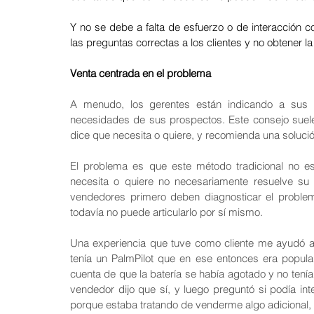
Agosto 2024: Negociación
Julio 2024: Ventas
Junio 
Y no se debe a falta de esfuerzo o de interacción c
las preguntas correctas a los clientes y no obtener 
Venta centrada en el problema
Mayo 24: Aprendizaje - eLearning
Abril 24: Liderazgo
A menudo, los gerentes están indicando a sus 
necesidades de sus prospectos. Este consejo suele 
Marzo 24: Salud Mental y Autocui
Febrero 24: Diversidad e
dice que necesita o quiere, y recomienda una solució
El problema es que este método tradicional no es
necesita o quiere no necesariamente resuelve su 
vendedores primero deben diagnosticar el proble
todavía no puede articularlo por sí mismo.
Una experiencia que tuve como cliente me ayudó a a
tenía un PalmPilot que en ese entonces era popula
cuenta de que la batería se había agotado y no tenía 
vendedor dijo que sí, y luego preguntó si podía i
porque estaba tratando de venderme algo adicional, 