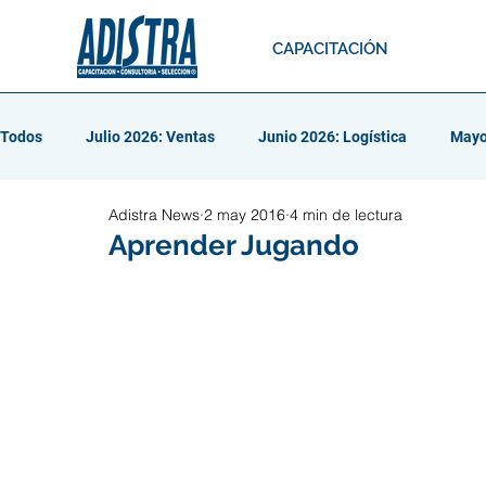
CAPACITACIÓN
Todos
Julio 2026: Ventas
Junio 2026: Logística
Mayo
Adistra News
2 may 2016
4 min de lectura
Abril 2026: Liderazgo
Marzo 2026: Resolución de conflicto
Aprender Jugando
Febrero 2026: Talento y Aprendizaje
Enero 2026: Autocui
Diciembre 2025: Reclutamiento
Noviembre 2025: Compen
Octubre 2025: Resolución de Conflic
Septiembre 2025: Tr