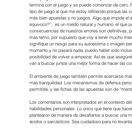
termina con el juego y se puede comenzar de cero. P
Agosto 2024: Negociación
Julio 2024: Ventas
Junio 
tipo de juego al que me estoy refiriendo porque las 
más bien apuestas y no juegos. Algo que impide el a
equivoco?”;  es un miedo natural y humano, el que p
consecuencias de nuestros errores son definitivas, p
Mayo 24: Aprendizaje - eLearning
Abril 24: Liderazgo
más temo, por supuesto que voy a tener mucho miedo
signifique un riesgo para su autoestima o imagen per
momento y no pasará nada, puedo haber sido incluso 
Marzo 24: Salud Mental y Autocui
Febrero 24: Diversidad e
posibilidad de volver a empezar. Así es que asegúre
van a buscar juntos una mejor forma de hacer las co
El ambiente de juego también permite acercarse más 
más tranquilidad. Los mecanismos de defensa person
permitida, y las fichas de las apuestas son de “menti
Los comentarios son interpretados en el contexto de
habilidades personales. Lo único que tiene que hacer 
plantearon de manera de desafiarlos a buscar una man
ácidos o sarcásticos. Sea cuidadoso para no levanta