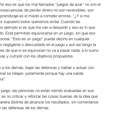
or eso es que los mal llamados “juegos de azar” no son el 
2024: Logística
consecuencias de perder dinero no son reversibles, son 
prendizaje es el miedo a cometer errores, “¿Y si me 
or supuesto todos queremos evitar. Cuando las 
or ejemplo si es que me van a despedir y eso es lo que 
. Está permitido equivocarse en un juego, sin que eso 
sonal. “Esto es un juego” puede decirlo en cualquier 
negligente o descuidado en el juego y aun así tengo la 
 Inclusión
les de que si se equivocan no va a pasar nada, a lo sumo 
sas y cumplir con los objetivos propuestos.
a los demás, bajar las defensas y hablar y actuar con 
al se relajan, justamente porque hay una salida 
ra”. 
l juego, las personas no están siendo evaluadas en sus 
es no criticar y reforzar las cosas buenas de la idea que 
era distinta de alcanzar los resultados, sin comentarios 
r las defensas de los demás.