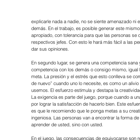
explicarle nada a nadie, no se siente amenazado ni e
Agosto 2025: Negociación
Julio 2025: Venta
Junio 2
demás. En el trabajo, es posible generar este mism
apropiado, con tolerancia para que las personas se 
respectivos jefes. Con esto le hará más fácil a las
dar sus opiniones.
Mayo 2025: Gestión del Tiempo
Abril 2025: Liderazgo
En segundo lugar, se genera una competencia sana 
competencia con los demás o consigo mismo, igual ha
Febrero 2025: Aprendizaje
Enero 2025: Diversidad e Inclu
meta. La presión y el estrés que esto conlleva se c
de nuevo” cuando uno lo necesite, es como un alivio
usemos. El esfuerzo estimula y destapa la creativida
La exigencia es parte del juego, porque cuando a una
Diciembre 2024: Reclutamiento y Sel
Noviembre 2024: Co
por lograr la satisfacción de hacerlo bien. Este esfue
es que le recomiendo que le ponga metas a su crea
ingeniosa. Las personas van a encontrar la forma de 
aprender de usted, sino con usted.
Octubre 2024: Business Partners
Septiembre 2024: Trabaj
En el juego, las consecuencias de equivocarse son rev