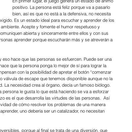
En primer lugar, el juego genera un estado de ánimo 
positivo. La persona está feliz porque va a pasarlo 
bien, así es que no está a la defensiva, no necesita 
xigido. Es un estado ideal para escuchar y aprender de los 
025: La Cadena de Logística
o ambiente. Acepte y fomente el humor respetuoso y 
comuniquen abierta y sinceramente entre ellos y con sus 
 personas aprender porque escucharán más y se atreverán a 
Marzo 2025: Autocuidado
y eso hace que las personas se esfuercen. Puede ser una 
ce que la persona ponga lo mejor de sí para lograr la 
sión
ompensan con la posibilidad de apretar el botón “comenzar 
 o válvula de escape que tenemos disponible aunque no la 
d. La necesidad crea al órgano, decía un famoso biólogo. 
 persona le gusta lo que está haciendo se va a esforzar 
mpensaciones y Be
rzo es el que desarrolla las virtudes de las personas.  Así 
tividad de cómo resolver los problemas de una manera 
aprender, uno debería ser un catalizador, no necesitan 
o en Equipo
ersibles, porque al final se trata de una diversión, que 