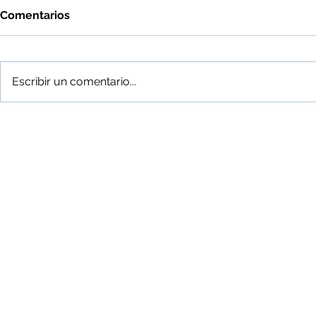
Comentarios
Coaching
Escribir un comentario...
Entrenamie
millennials
Adistra
Mejores personas, mejores resul
Síguenos en LinkedIn
+56 (2) 2231 3512
+56 (2) 22