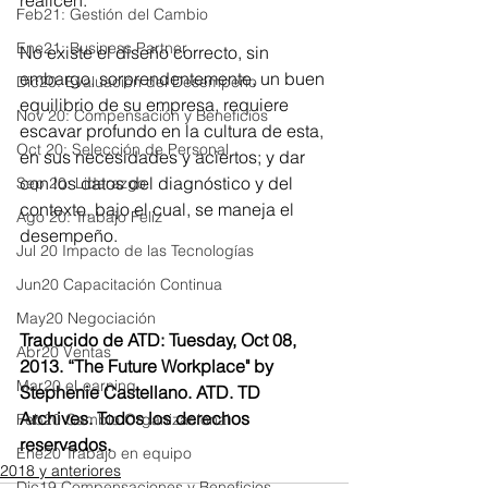
Feb21: Gestión del Cambio
Ene21: Business Partner
No existe el diseño correcto, sin 
embargo, sorprendentemente, un buen 
Dic20: Evaluación del Desempeño
equilibrio de su empresa, requiere 
Nov 20: Compensación y Beneficios
escavar profundo en la cultura de esta, 
Oct 20: Selección de Personal
en sus necesidades y aciertos; y dar 
con los datos del diagnóstico y del 
Sep 20: Liderazgo
contexto, bajo el cual, se maneja el 
Ago 20: Trabajo Feliz
desempeño.
Jul 20 Impacto de las Tecnologías
Jun20 Capacitación Continua
May20 Negociación
Traducido de ATD: Tuesday, Oct 08, 
Abr20 Ventas
2013. “The Future Workplace" by 
Mar20 eLearning
Stephenie Castellano. ATD. TD 
Archives. Todos los derechos 
Feb20 Cambio Organizacional
reservados.
Ene20 Trabajo en equipo
2018 y anteriores
Dic19 Compensaciones y Beneficios