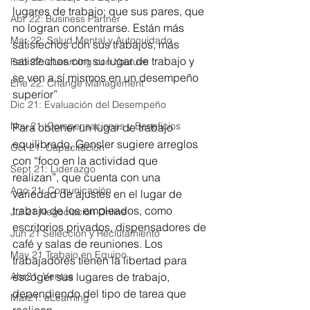
lugares de trabajo; que sus pares, que 
Abr 22: Business Partner
no logran concentrarse. Están más 
Mar 22: Salud Mental y Autocuidado
satisfechos con sus trabajos, más 
satisfechos con su lugar de trabajo y 
Feb 22: eLearning con Youtuve
se ven a sí mismos en un desempeño 
Ene 22: Change Management
superior” 
Dic 21: Evaluación del Desempeño
Nov 21: Compensaciones y Beneficios
Para obtener un lugar de trabajo 
equilibrado, Gensler sugiere arreglos 
Oct 21: Capacitación
con “foco en la actividad que 
Sept 21: Liderazgo
realizan”, que cuenta con una 
Ago 21: Comunicación
variedad de ajustes en el lugar de 
trabajo de los empleados, como 
Jul 21 Negociación Online
escritorios privados, dispensadores de 
Jun 21 Selección y Reclutamiento
café y salas de reuniones. Los 
May 21 Trabajo en Equipo
trabajadores tienen la libertad para 
escoger sus lugares de trabajo, 
Abr21: Ventas
dependiendo del tipo de tarea que 
Mar21: eLearning
realicen. 