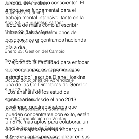
común, del “Trabajo consciente”. El 
Junio 23: Diversidad
enfoque es fundamental para el 
Mayo 23: eLearning
trabajo mental intensivo, tanto en la 
Abril 23: HR Business Partner
lectura de mails como al escribir 
informes, tareas que muchos de 
Marzo 23: Salud Mental
nosotros nos encontramos hacienda 
Febrero 23: Ventas
día a día.
Enero 23: Gestión del Cambio
Dic 22: Comunicaciones
“Mejorando la habilidad para enfocar 
o concentrarse, es el primer paso 
Nov 22: Compensaciones y Beneficio
estratégico”, escribe Diane Hoskins, 
Oct 22: Soluciones de Aprendizaje
una de las Co-Directoras de Gensler. 
Sept 22: Liderazgo
“Los análisis de los estudios 
encontrados desde el año 2013 
Ago 22: Ventas
confirman que trabajadores que 
Jul 22: Negociación y Sofismas
pueden concentrarse con éxito, están 
Feb19 Capacitación en Ventas
un 57% más aptos para colaborar, un 
Jun 22: Proceso de Selección
88% más aptos para aprender y un 
42% más aptos para socializar en sus 
May 22: Trabajo en Equipo