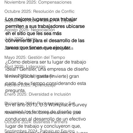
Noviembre 2025: Compensaciones
Octubre 2025: Resolución de Conflic
Los mejores lugares para trabajar 
Septiembre 2025: Trabajo en Equipo
permiten a sus trabajadores ubicarse 
Agosto 2025: Negociación
en el sitio que les sea más 
Julio 2025: Venta
conveniente para el desarrollo de las 
tareas que tienen que ejecutar.
Junio 2025: La Cadena de Logística
Mayo 2025: Gestión del Tiempo
¿Cómo debiera ser tu lugar de trabajo 
Abril 2025: Liderazgo
ideal? Gensler, una empresa de diseño 
a nivel global, gasta (invierte) gran 
Marzo 2025: Autocuidado
parte de su tiempo considerando esta 
Febrero 2025: Aprendizaje
pregunta. 
Enero 2025: Diversidad e Inclusión
Diciembre 2024: Reclutamiento y Sel
En el año 2013, U.S Workplace Survey 
examinó los factores de diseño que 
Noviembre 2024: Compensaciones y Be
conducen al desarrollo de un efectivo 
Octubre 2024: Business Partners
lugar de trabajo y concluyeron que, 
Septiembre 2024: Trabajo en Equipo
para optimizar el desempeño, un lugar 