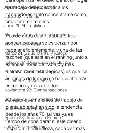
de trabajo debe permitir a los 
Agosto 2024: Negociación
trabajadores tanto concentrarse como, 
Julio 2024: Ventas
colaborar entre ellos.
Junio 2024: Logística
Mayo 24: Aprendizaje - eLearning
Tres de cada cuatro trabajadores 
norteamericanos se esfuerzan por 
Abril 24: Liderazgo
trabajar eficientemente, y una de las 
Marzo 24: Salud Mental y Autocui
razones (que está en el ranking junto a 
Febrero 24: Diversidad e Inclusión
extensas horas de trabajo y más 
distracciones tecnológicas) es que los 
Enero 24: Cambio Cultural
espacios de trabajo se han vuelto más 
Diciembre 23: Selección
estrechos y más abiertos.
Noviembre 23: Compensaciones
Octubre 23: Comunicaciones
Aunque los ambientes de trabajo de 
planta abierta han sido la tendencia 
Septiembre 23: Liderazgo
desde los años 70, tal vez ya es 
Agosto 23: Trabajo en Equipo
tiempo de considerar si este diseño 
Julio 23: Negociación
respalda la naturaleza, cada vez más 